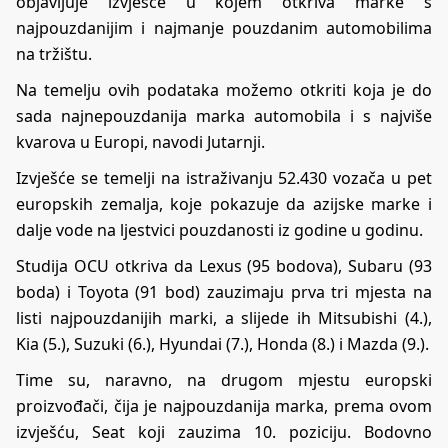
objavljuje izvješće u kojem otkriva marke s
najpouzdanijim i najmanje pouzdanim automobilima
na tržištu.
Na temelju ovih podataka možemo otkriti koja je do
sada najnepouzdanija marka automobila i s najviše
kvarova u Europi, navodi
Jutarnji.
Izvješće se temelji na istraživanju 52.430 vozača u pet
europskih zemalja, koje pokazuje da azijske marke i
dalje vode na ljestvici pouzdanosti iz godine u godinu.
Studija OCU otkriva da Lexus (95 bodova), Subaru (93
boda) i Toyota (91 bod) zauzimaju prva tri mjesta na
listi najpouzdanijih marki, a slijede ih Mitsubishi (4.),
Kia (5.), Suzuki (6.), Hyundai (7.), Honda (8.) i Mazda (9.).
Time su, naravno, na drugom mjestu europski
proizvođači, čija je najpouzdanija marka, prema ovom
izvješću, Seat koji zauzima 10. poziciju. Bodovno