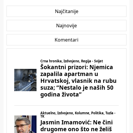
Najčitanije
Najnovije
Komentari