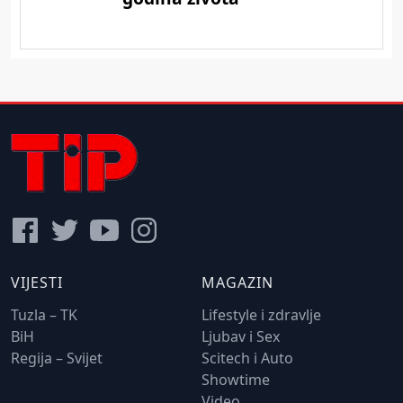
VIJESTI
MAGAZIN
Tuzla – TK
Lifestyle i zdravlje
BiH
Ljubav i Sex
Regija – Svijet
Scitech i Auto
Showtime
Video