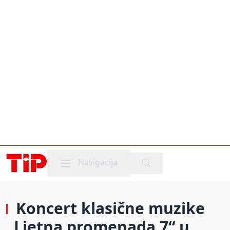
Mobile menu
Navigacija
Koncert klasične muzike
„Ljetna promenada 7“ u