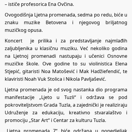
– ističe profesorica Ena Ovčina.
Ovogodišnja Ljetna promenada, sedma po redu, biće u
znaku muzike Betovena i njegovog briljatnog
muzičkog opusa.
Koncert je prilika i za predstavljanje najmlađih
zaljubljenika u klasičnu muziku. Već nekoliko godina
na Ljetnoj promenadi nastupaju i učenici Osnovne
muzičke škole. Ove godine to su violinistica Elena
Stjepić, gitaristi Noa Matošević i Mak Hadžiefendić, te
klaviristi Noah Vuk Stolica i Nikola Pavljašević.
Ljetna promenada je od svog nastanka dio programa
manifestacije „Ljeto u Tuzli“ i održava se pod
pokroviteljstvom Grada Tuzla, a zajednički je realiziraju
Udruženje za edukaciju, kreativno stvaralaštvo i
promociju „Star Art“ i Centar za kulturu Tuzla.
„Ljetna promenada 7“ biće održana u ponedjeljak