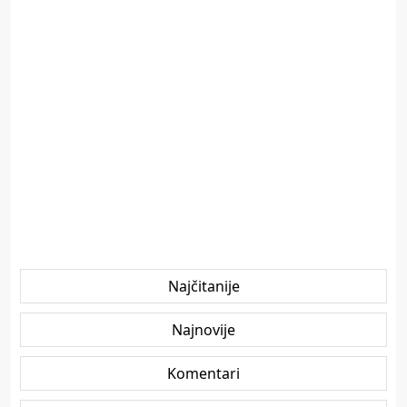
Najčitanije
Najnovije
Komentari