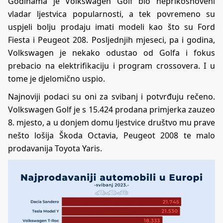
Godinama je Volkswagen Golf bio neprikosnoveni
vladar ljestvica popularnosti, a tek povremeno su
uspjeli bolju prodaju imati modeli kao što su Ford
Fiesta i Peugeot 208. Posljednjih mjeseci, pa i godina,
Volkswagen je nekako odustao od Golfa i fokus
prebacio na elektrifikaciju i program crossovera. I u
tome je djelomično uspio.
Najnoviji podaci su oni za svibanj i potvrđuju rečeno.
Volkswagen Golf je s 15.424 prodana primjerka zauzeo
8. mjesto, a u donjem domu ljestvice društvo mu prave
nešto lošija Škoda Octavia, Peugeot 2008 te malo
prodavanija Toyota Yaris.