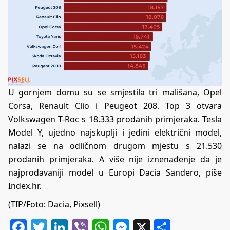
U gornjem domu su se smjestila tri mališana, Opel
Corsa, Renault Clio i Peugeot 208. Top 3 otvara
Volkswagen T-Roc s 18.333 prodanih primjeraka. Tesla
Model Y, ujedno najskuplji i jedini električni model,
nalazi se na odličnom drugom mjestu s 21.530
prodanih primjeraka. A više nije iznenađenje da je
najprodavaniji model u Europi Dacia Sandero, piše
Index.hr
.
(TIP/Foto: Dacia, Pixsell)
Facebook
Twitter
LinkedIn
Viber
WhatsApp
Messenger
X
Share