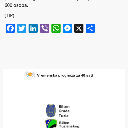
600 osoba.
(TIP)
Facebook
Twitter
LinkedIn
Viber
WhatsApp
Messenger
X
Share