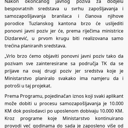
Nakon okončanog javnog poziva za dodjelu
bespovratnih sredstava u svrhu zapošljavanja i
samozapošljavanja branilaca i članova njihove
porodice Tuzlanskog kantona brzo će uslijediti
ponovni javni poziv jer će, prema riječima ministrice
Dizdarević, u prvom krugu biti realizovana samo
trećina planiranih sredstava.
„Vrlo brzo ćemo objaviti ponovni javni poziv tako da
pozivam sve zainteresirane sa područja TK da se
prijave na ovaj drugi poziv jer sredstva koje je
Ministarstvo planiralo svakako ima namjeru da i
potroši u taj projekat.
Prema Programu, pojedinačan iznos koji svaki aplikant
može dobiti u procesu samozapošljavanja je 10.000
KM dok poslodavci po uposlenom dobivaju 10.000 KM.
Kroz programe koje Ministarstvo kontinuirano
provodi već godinama do sada je zaposleno više od