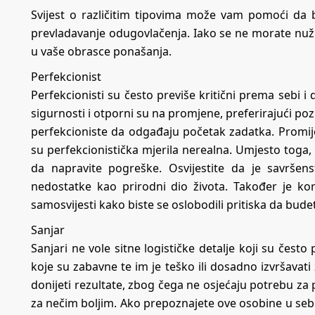
Svijest o različitim tipovima može vam pomoći da 
prevladavanje odugovlačenja. Iako se ne morate nužno
u vaše obrasce ponašanja.
Perfekcionist
Perfekcionisti su često previše kritični prema sebi i
sigurnosti i otporni su na promjene, preferirajući po
perfekcioniste da odgađaju početak zadatka. Promij
su perfekcionistička mjerila nerealna. Umjesto toga, 
da napravite pogreške. Osvijestite da je savršen
nedostatke kao prirodni dio života. Također je kor
samosvijesti kako biste se oslobodili pritiska da bude
Sanjar
Sanjari ne vole sitne logističke detalje koji su često
koje su zabavne te im je teško ili dosadno izvršavat
donijeti rezultate, zbog čega ne osjećaju potrebu za 
za nečim boljim. Ako prepoznajete ove osobine u sebi,