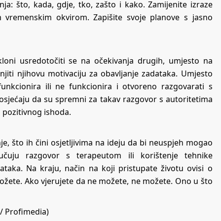
anja: što, kada, gdje, tko, zašto i kako. Zamijenite izraze
m vremenskim okvirom. Zapišite svoje planove s jasno
kloni usredotočiti se na očekivanja drugih, umjesto na
njiti njihovu motivaciju za obavljanje zadataka. Umjesto
 funkcionira ili ne funkcionira i otvoreno razgovarati s
osjećaju da su spremni za takav razgovor s autoritetima
i pozitivnog ishoda.
e, što ih čini osjetljivima na ideju da bi neuspjeh mogao
oručuju razgovor s terapeutom ili korištenje tehnike
taka. Na kraju, način na koji pristupate životu ovisi o
ožete. Ako vjerujete da ne možete, ne možete. Ono u što
/ Profimedia)