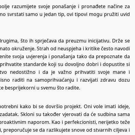
bolje razumijete svoje ponašanje i pronađete načine za
 svrstati samo u jedan tip, ovi tipovi mogu pružiti uvid
 drugima, što ih sprječava da preuzmu inicijativu. Drže se
znato okruženje. Strah od neuspjeha i kritike često navodi
enite svoja uvjerenja i ponašanja tako da prepoznate da
prihvatite standarde koji su dovoljno dobri i dopustite si
stvo nedostižno i da je važno prihvatiti svoje mane i
isno raditi na samoprihvaćanju i razvijati zdravu dozu
te besprijekorni u svemu što radite.
 potrebni kako bi se dovršio projekt. Oni vole imati ideje,
i zadatak. Skloni su također vjerovati da će sudbina sama
proaktivnim naporom. Kao i perfekcionisti, nerijetko teže
 preporučuje se da razlikujete snove od stvarnih ciljeva i