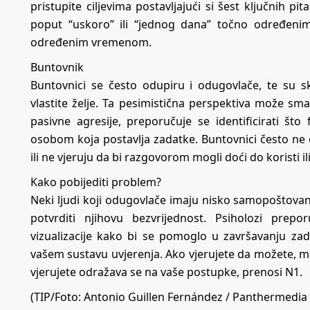
pristupite ciljevima postavljajući si šest ključnih pit
poput “uskoro” ili “jednog dana” točno određeni
određenim vremenom.
Buntovnik
Buntovnici se često odupiru i odugovlače, te su s
vlastite želje. Ta pesimistična perspektiva može sma
pasivne agresije, preporučuje se identificirati što
osobom koja postavlja zadatke. Buntovnici često ne 
ili ne vjeruju da bi razgovorom mogli doći do koristi il
Kako pobijediti problem?
Neki ljudi koji odugovlače imaju nisko samopoštovanj
potvrditi njihovu bezvrijednost. Psiholozi prep
vizualizacije kako bi se pomoglo u završavanju zada
vašem sustavu uvjerenja. Ako vjerujete da možete, m
vjerujete odražava se na vaše postupke, prenosi
N1
.
(TIP/Foto: Antonio Guillen Fernández / Panthermedia 