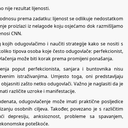
nije rezultat lijenosti.
m odnosu prema zadatku: lijenost se odlikuje nedostatkom
čenje proizlazi iz nelagode koju osjećamo dok razmišljamo
enosi
CNN
.
g kojih odugovlačimo i naučiti strategije kako se nositi s
ekoliko tipova osoba koje često odugovlače: perfekcionist,
govlačenja može biti korak prema promijeni ponašanja.
enja poput perfekcionista, sanjara i buntovnika nisu
tvenim istraživanjima. Umjesto toga, oni predstavljaju
objasniti zašto netko odugovlači. Važno je naglasiti da je
ti različite uzroke i manifestacije.
denata, odugovlačenje može imati praktične posljedice
zanju osobnih ciljeva. Također, povezano je s različitim
ući depresiju, anksioznost, probleme sa spavanjem,
 i ekonomske poteškoće.