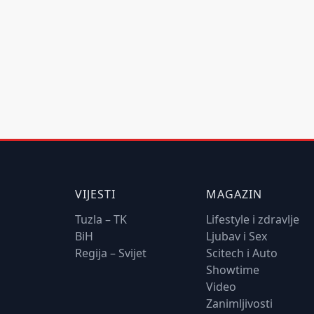
VIJESTI
MAGAZIN
Tuzla – TK
Lifestyle i zdravlje
BiH
Ljubav i Sex
Regija – Svijet
Scitech i Auto
Showtime
Video
Zanimljivosti