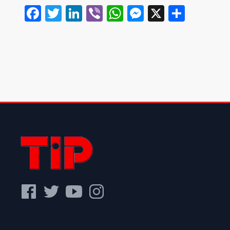
Facebook
Twitter
LinkedIn
Viber
WhatsApp
Messenger
X
Share