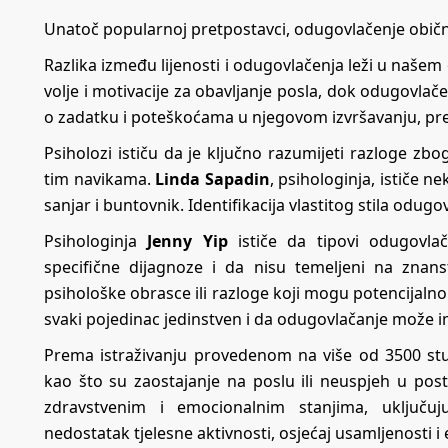
Unatoč popularnoj pretpostavci, odugovlačenje obično 
Razlika između lijenosti i odugovlačenja leži u naše
volje i motivacije za obavljanje posla, dok odugovla
o zadatku i poteškoćama u njegovom izvršavanju, pr
Psiholozi ističu da je ključno razumijeti razloge zbo
tim navikama.
Linda Sapadin
, psihologinja, ističe n
sanjar i buntovnik. Identifikacija vlastitog stila odu
Psihologinja
Jenny Yip
ističe da tipovi odugovlač
specifične dijagnoze i da nisu temeljeni na znans
psihološke obrasce ili razloge koji mogu potencijalno 
svaki pojedinac jedinstven i da odugovlačanje može ima
Prema istraživanju provedenom na više od 3500 stu
kao što su zaostajanje na poslu ili neuspjeh u posti
zdravstvenim i emocionalnim stanjima, uključuj
nedostatak tjelesne aktivnosti, osjećaj usamljenosti