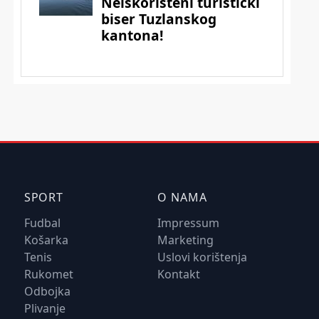
SPORT
O NAMA
Fudbal
Impressum
Košarka
Marketing
Tenis
Uslovi korištenja
Rukomet
Kontakt
Odbojka
Plivanje