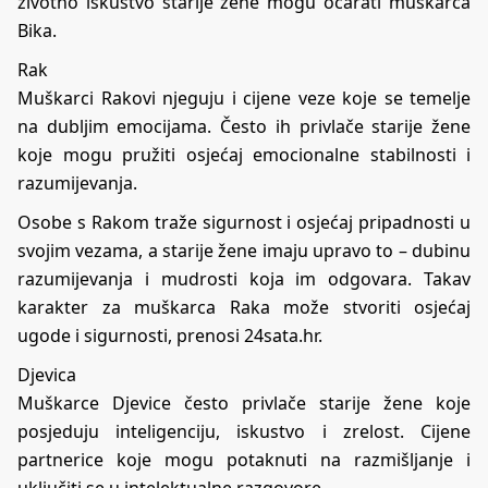
životno iskustvo starije žene mogu očarati muškarca
Bika.
Rak
Muškarci Rakovi njeguju i cijene veze koje se temelje
na dubljim emocijama. Često ih privlače starije žene
koje mogu pružiti osjećaj emocionalne stabilnosti i
razumijevanja.
Osobe s Rakom traže sigurnost i osjećaj pripadnosti u
svojim vezama, a starije žene imaju upravo to – dubinu
razumijevanja i mudrosti koja im odgovara. Takav
karakter za muškarca Raka može stvoriti osjećaj
ugode i sigurnosti, prenosi 24sata.hr.
Djevica
Muškarce Djevice često privlače starije žene koje
posjeduju inteligenciju, iskustvo i zrelost. Cijene
partnerice koje mogu potaknuti na razmišljanje i
uključiti se u intelektualne razgovore.