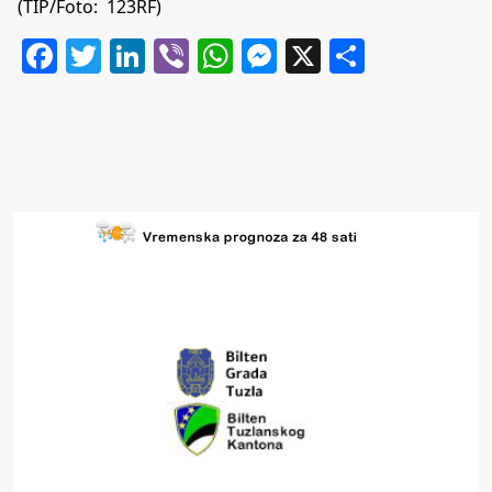
(TIP/Foto: 123RF)
Facebook
Twitter
LinkedIn
Viber
WhatsApp
Messenger
X
Share