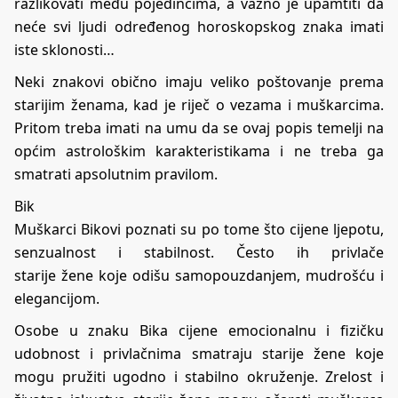
razlikovati među pojedincima, a važno je upamtiti da
neće svi ljudi određenog horoskopskog znaka imati
iste sklonosti…
Neki znakovi obično imaju veliko poštovanje prema
starijim ženama, kad je riječ o
vezama
i muškarcima.
Pritom treba imati na umu da se ovaj popis temelji na
općim astrološkim karakteristikama i ne treba ga
smatrati apsolutnim pravilom.
Bik
Muškarci Bikovi poznati su po tome što cijene ljepotu,
senzualnost i stabilnost. Često ih privlače
starije
žene
koje odišu samopouzdanjem, mudrošću i
elegancijom.
Osobe u znaku Bika cijene
emocionalnu
i fizičku
udobnost i privlačnima smatraju starije žene koje
mogu pružiti ugodno i stabilno okruženje. Zrelost i