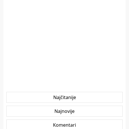
Najčitanije
Najnovije
Komentari