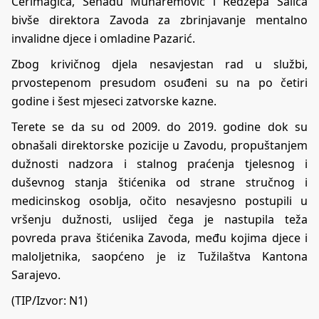
Ćerimagića, Senadu Muharemović i Redžepa Salića
bivše direktora Zavoda za zbrinjavanje mentalno
invalidne djece i omladine Pazarić.
Zbog krivičnog djela nesavjestan rad u službi,
prvostepenom presudom osuđeni su na po četiri
godine i šest mjeseci zatvorske kazne.
Terete se da su od 2009. do 2019. godine dok su
obnašali direktorske pozicije u Zavodu, propuštanjem
dužnosti nadzora i stalnog praćenja tjelesnog i
duševnog stanja štićenika od strane stručnog i
medicinskog osoblja, očito nesavjesno postupili u
vršenju dužnosti, uslijed čega je nastupila teža
povreda prava štićenika Zavoda, među kojima djece i
maloljetnika, saopćeno je iz Tužilaštva Kantona
Sarajevo.
(TIP/Izvor:
N1
)