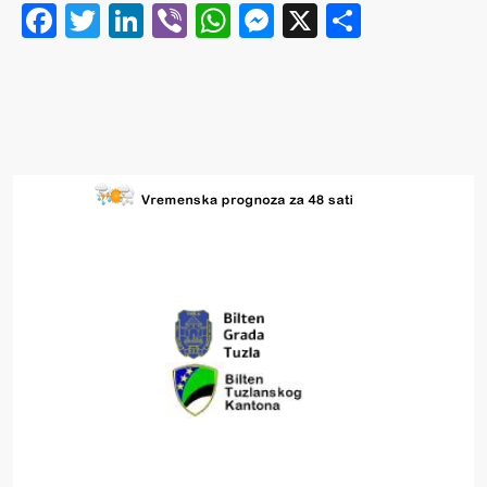
Facebook
Twitter
LinkedIn
Viber
WhatsApp
Messenger
X
Share