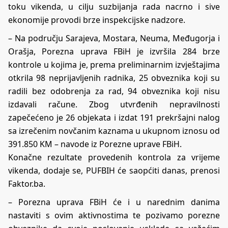
toku vikenda, u cilju suzbijanja rada nacrno i sive
ekonomije provodi brze inspekcijske nadzore.
– Na području Sarajeva, Mostara, Neuma, Međugorja i
Orašja, Porezna uprava FBiH je izvršila 284 brze
kontrole u kojima je, prema preliminarnim izvještajima
otkrila 98 neprijavljenih radnika, 25 obveznika koji su
radili bez odobrenja za rad, 94 obveznika koji nisu
izdavali račune. Zbog utvrđenih nepravilnosti
zapečećeno je 26 objekata i izdat 191 prekršajni nalog
sa izrečenim novčanim kaznama u ukupnom iznosu od
391.850 KM – navode iz Porezne uprave FBiH.
Konačne rezultate provedenih kontrola za vrijeme
vikenda, dodaje se, PUFBIH će saopćiti danas, prenosi
Faktor.ba.
– Porezna uprava FBiH će i u narednim danima
nastaviti s ovim aktivnostima te pozivamo porezne