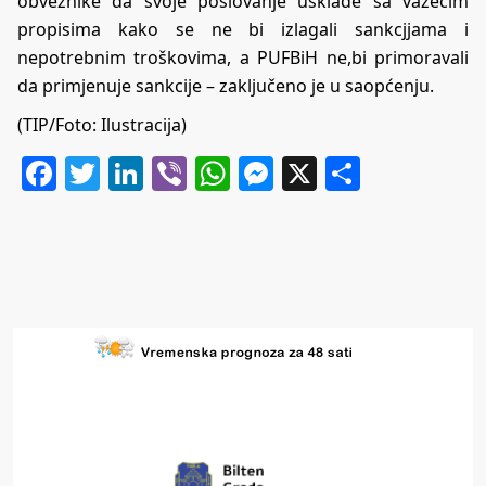
obveznike da svoje poslovanje usklade sa važećim
propisima kako se ne bi izlagali sankcjjama i
nepotrebnim troškovima, a PUFBiH ne,bi primoravali
da primjenuje sankcije – zaključeno je u saopćenju.
(TIP/Foto: Ilustracija)
Facebook
Twitter
LinkedIn
Viber
WhatsApp
Messenger
X
Share