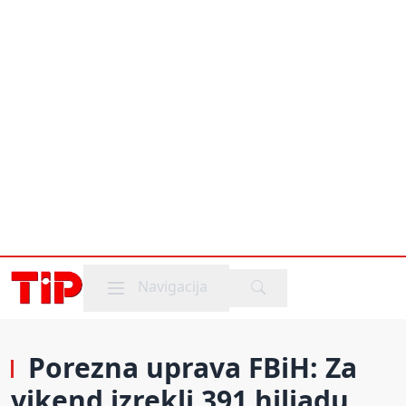
Mobile menu
Navigacija
Porezna uprava FBiH: Za
vikend izrekli 391 hiljadu