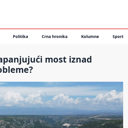
Politika
Crna hronika
Kolumne
Sport
zapanjujući most iznad
robleme?