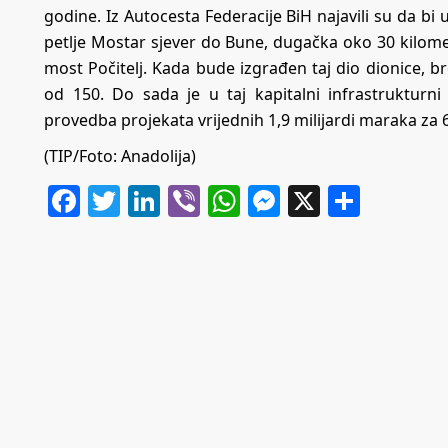
godine. Iz Autocesta Federacije BiH najavili su da bi 
petlje Mostar sjever do Bune, dugačka oko 30 kilomet
most Počitelj. Kada bude izgrađen taj dio dionice, br
od 150. Do sada je u taj kapitalni infrastrukturni
provedba projekata vrijednih 1,9 milijardi maraka za 
(TIP/Foto: Anadolija)
Facebook
Twitter
LinkedIn
Viber
WhatsApp
Messenger
X
Share