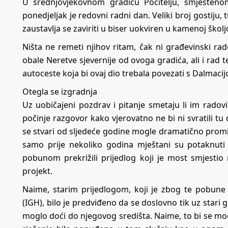
U srednjovjekovnom gradiću Počitelju, smješteno
ponedjeljak je redovni radni dan. Veliki broj gostiju
zaustavlja se zaviriti u biser uokviren u kamenoj školj
Ništa ne remeti njihov ritam, čak ni građevinski r
obale Neretve sjevernije od ovoga gradića, ali i rad 
autoceste koja bi ovaj dio trebala povezati s Dalmacij
Otegla se izgradnja
Uz uobičajeni pozdrav i pitanje smetaju li im radov
počinje razgovor kako vjerovatno ne bi ni svratili tu
se stvari od sljedeće godine mogle dramatično promi
samo prije nekoliko godina mještani su potaknuti 
pobunom prekrižili prijedlog koji je most smjestio n
projekt.
Naime, starim prijedlogom, koji je zbog te pobune i
(IGH), bilo je predviđeno da se doslovno tik uz stari 
moglo doći do njegovog središta. Naime, to bi se moglo