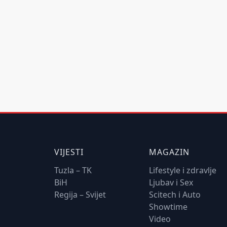
VIJESTI
MAGAZIN
Tuzla – TK
Lifestyle i zdravlje
BiH
Ljubav i Sex
Regija – Svijet
Scitech i Auto
Showtime
Video