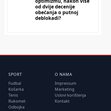
SPORT
O NAMA
Fudbal
Impressum
Košarka
Marketing
Tenis
Uslovi korištenja
Rukomet
Kontakt
Odbojka