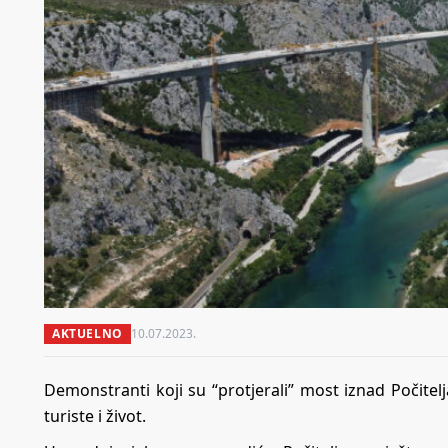
AKTUELNO
10.07.2023.
Demonstranti koji su “protjerali” most iznad Počitel
turiste i život.