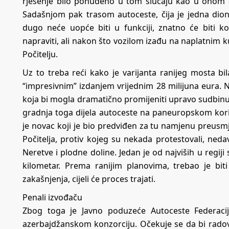
rješenje bilo ponuđeno u tom slučaju kao u onom 
Sadašnjom pak trasom autoceste, čija je jedna dion
dugo neće uopće biti u funkciji, znatno će biti ko
napraviti, ali nakon što vozilom izađu na naplatnim 
Počitelju.
Uz to treba reći kako je varijanta ranijeg mosta bil
“impresivnim” izdanjem vrijednim 28 milijuna eura. N
koja bi mogla dramatično promijeniti upravo sudbi
gradnja toga dijela autoceste na paneuropskom ko
je novac koji je bio predviđen za tu namjenu preusm
Počitelja, protiv kojeg su nekada protestovali, neda
Neretve i plodne doline. Jedan je od najviših u regi
kilometar. Prema ranijim planovima, trebao je bi
zakašnjenja, cijeli će proces trajati.
Penali izvođaču
Zbog toga je Javno poduzeće Autoceste Federaci
azerbajdžanskom konzorciju. Očekuje se da bi radovi na