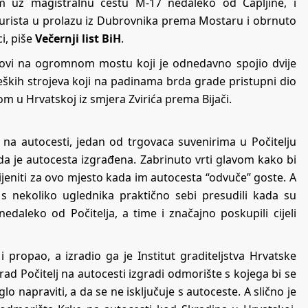
m uz magistralnu cestu M-17 nedaleko od Čapljine, i
, turista u prolazu iz Dubrovnika prema Mostaru i obrnuto
ci, piše
Večernji list BiH
.
adovi na ogromnom mostu koji je odnedavno spojio dvije
teških strojeva koji na padinama brda grade pristupni dio
om u Hrvatskoj iz smjera Zvirića prema Bijači.
i na autocesti, jedan od trgovaca suvenirima u Počitelju
 da je autocesta izgrađena. Zabrinuto vrti glavom kako bi
jeniti za ovo mjesto kada im autocesta “odvuče” goste. A
s nekoliko uglednika praktično sebi presudili kada su
edaleko od Počitelja, a time i značajno poskupili cijeli
 propao, a izradio ga je Institut graditeljstva Hrvatske
grad Počitelj na autocesti izgradi odmorište s kojega bi se
 napraviti, a da se ne isključuje s autoceste. A slično je