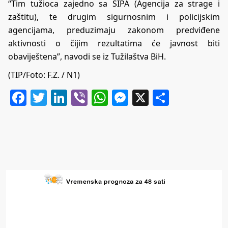
“Tim tužioca zajedno sa SIPA (Agencija za strage i
zaštitu), te drugim sigurnosnim i policijskim
agencijama, preduzimaju zakonom predviđene
aktivnosti o čijim rezultatima će javnost biti
obaviještena”, navodi se iz Tužilaštva BiH.
(TIP/Foto: F.Z. / N1)
Facebook
Twitter
LinkedIn
Viber
WhatsApp
Messenger
X
Share