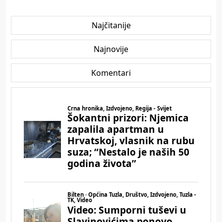
Najčitanije
Najnovije
Komentari