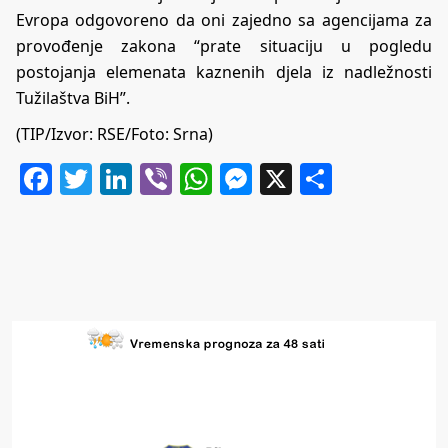
Evropa odgovoreno da oni zajedno sa agencijama za
provođenje zakona “prate situaciju u pogledu
postojanja elemenata kaznenih djela iz nadležnosti
Tužilaštva BiH”.
(TIP/Izvor:
RSE
/Foto: Srna)
Facebook
Twitter
LinkedIn
Viber
WhatsApp
Messenger
X
Share