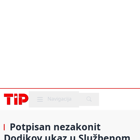
Mobile menu
Navigacija
Potpisan nezakonit
Dodikov ukaz u Službenom