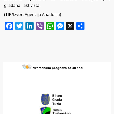
građana i aktivista.
(TIP/Izvor: Agencija Anadolija)
Facebook
Twitter
LinkedIn
Viber
WhatsApp
Messenger
X
Share