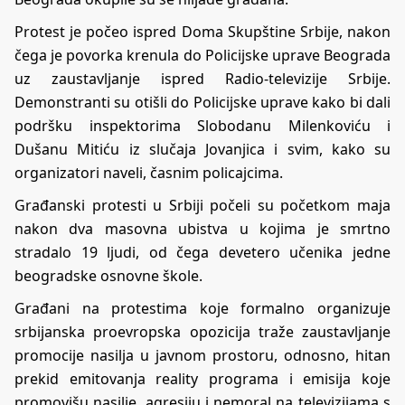
Protest je počeo ispred Doma Skupštine Srbije, nakon
čega je povorka krenula do Policijske uprave Beograda
uz zaustavljanje ispred Radio-televizije Srbije.
Demonstranti su otišli do Policijske uprave kako bi dali
podršku inspektorima Slobodanu Milenkoviću i
Dušanu Mitiću iz slučaja Jovanjica i svim, kako su
organizatori naveli, časnim policajcima.
Građanski protesti u Srbiji počeli su početkom maja
nakon dva masovna ubistva u kojima je smrtno
stradalo 19 ljudi, od čega devetero učenika jedne
beogradske osnovne škole.
Građani na protestima koje formalno organizuje
srbijanska proevropska opozicija traže zaustavljanje
promocije nasilja u javnom prostoru, odnosno, hitan
prekid emitovanja reality programa i emisija koje
promovišu nasilje, agresiju i nemoral na televizijama s