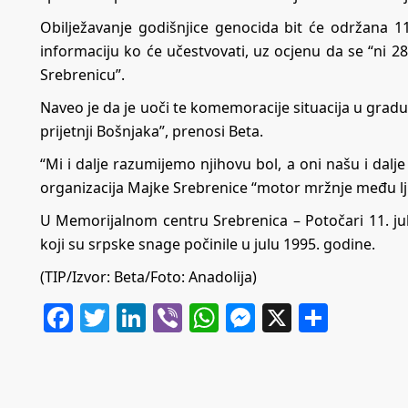
Obilježavanje godišnjice genocida bit će održana 11
informaciju ko će učestvovati, uz ocjenu da se “ni 2
Srebrenicu”.
Naveo je da je uoči te komemoracije situacija u gradu
prijetnji Bošnjaka”, prenosi Beta.
“Mi i dalje razumijemo njihovu bol, a oni našu i dalje
organizacija Majke Srebrenice “motor mržnje među l
U Memorijalnom centru Srebrenica – Potočari 11. jul
koji su srpske snage počinile u julu 1995. godine.
(TIP/Izvor: Beta/Foto: Anadolija)
Facebook
Twitter
LinkedIn
Viber
WhatsApp
Messenger
X
Share