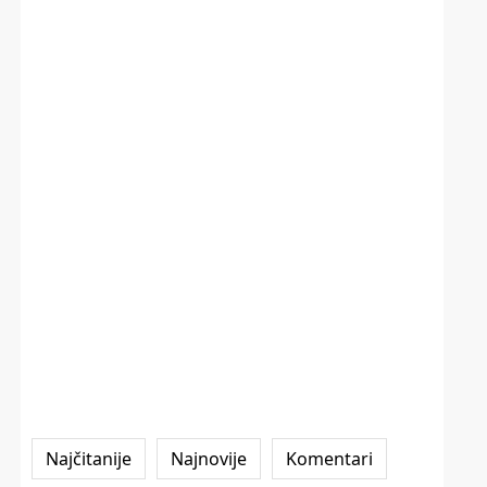
Najčitanije
Najnovije
Komentari