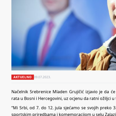
AKTUELNO
09.07.2023.
Načelnik Srebrenice Mladen Grujičić izjavio je da
rata u Bosni i Hercegovini, uz ocjenu da ratni ožiljci 
“Mi Srbi, od 7. do 12. jula sjećamo se svojih preko 
sportskim priredbama i komemoracijom u selu Zalazju”,