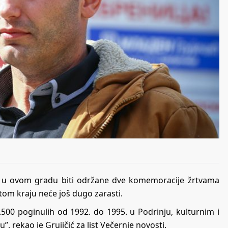
 će u ovom gradu biti održane dve komemoracije žrtvama
u tom kraju neće još dugo zarasti.
3.500 poginulih od 1992. do 1995. u Podrinju, kulturnim i
 rekao je Grujičić za list Večernje novosti.