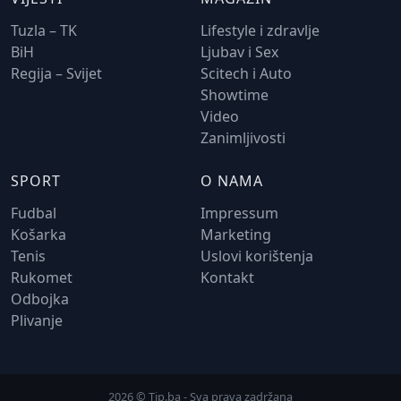
Tuzla – TK
Lifestyle i zdravlje
BiH
Ljubav i Sex
Regija – Svijet
Scitech i Auto
Showtime
Video
Zanimljivosti
SPORT
O NAMA
Fudbal
Impressum
Košarka
Marketing
Tenis
Uslovi korištenja
Rukomet
Kontakt
Odbojka
Plivanje
2026 © Tip.ba - Sva prava zadržana