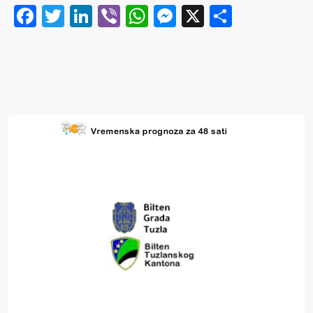
Facebook
Twitter
LinkedIn
Viber
WhatsApp
Messenger
X
Share