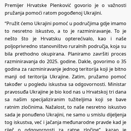
Premijer Hrvatske Plenković govorio je o važnosti
pružanja pomoći ratom pogođenoj Ukrajini.
“Pružit ćemo Ukrajini pomoć u područjima gdje imamo
to nesretno iskustvo, a to je razminiravanje. To je
nešto što je Hrvatsku opterećivalo, kao i naše
poljoprivredno stanovništvo ruralnih područja, koja su
bila prethodno okupirana. Planiramo završiti proces
razminiravanja do 2025. godine. Dakle, govorimo o 35
godina za razminiravanje jednog teritorija koji je bitno
manji od teritorija Ukrajine. Zatim, pružamo pomoć
također u pogledu iskustva sa odgovornosti. Ministar
pravosuđa Ukrajine je bio kod nas u Hrvatskoj tri dana
sa našim specijaliziranim tužiteljima koji se bave
ratnim zločinima. Nažalost, to naše nesretno iskustvo
sada je ponuđeno Ukrajini, ne samo u smislu dijeljenja
tog iskustva, već i jačanja međunarodne pravde kad je
riječ o odgovornosti za ratne zločine”, kazao je