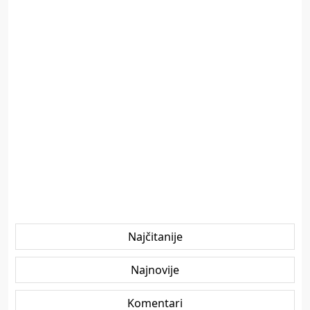
Najčitanije
Najnovije
Komentari