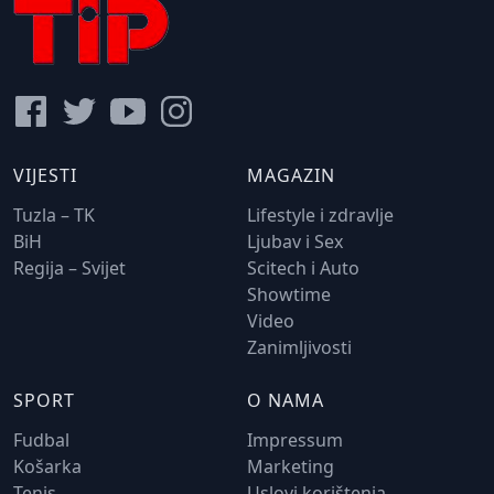
VIJESTI
MAGAZIN
Tuzla – TK
Lifestyle i zdravlje
BiH
Ljubav i Sex
Regija – Svijet
Scitech i Auto
Showtime
Video
Zanimljivosti
SPORT
O NAMA
Fudbal
Impressum
Košarka
Marketing
Tenis
Uslovi korištenja