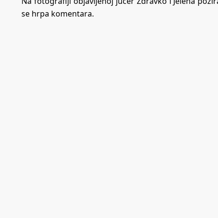
Na fotografiji objavljenoj jučer Zdravko i Jelena pozir
se hrpa komentara.