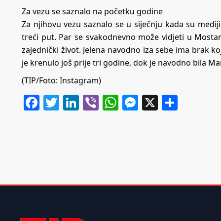
Za vezu se saznalo na početku godine
Za njihovu vezu saznalo se u siječnju kada su mediji
treći put.
Par se svakodnevno može vidjeti u Mosta
zajednički život. Jelena navodno iza sebe ima brak 
je krenulo još prije tri godine, dok je navodno bila Ma
(TIP/Foto: Instagram)
Facebook
Twitter
LinkedIn
Viber
WhatsApp
Messenger
X
Share