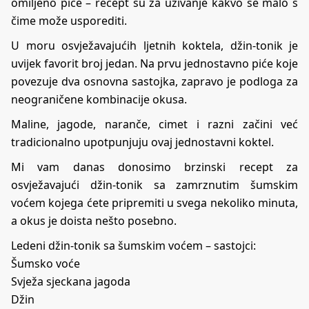
omiljeno piće – recept su za uživanje kakvo se malo s
čime može usporediti.
U moru osvježavajućih ljetnih koktela, džin-tonik je
uvijek favorit broj jedan. Na prvu jednostavno piće koje
povezuje dva osnovna sastojka, zapravo je podloga za
neograničene kombinacije okusa.
Maline, jagode, naranče, cimet i razni začini već
tradicionalno upotpunjuju ovaj jednostavni koktel.
Mi vam danas donosimo brzinski recept za
osvježavajući džin-tonik sa zamrznutim šumskim
voćem kojega ćete pripremiti u svega nekoliko minuta,
a okus je doista nešto posebno.
Ledeni džin-tonik sa šumskim voćem – sastojci:
Šumsko voće
Svježa sjeckana jagoda
Džin