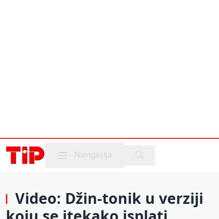
Mobile menu
Navigacija
Video: Džin-tonik u verziji
koju se itekako isplati