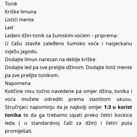
Tonik
Kriške limuna
Listići mente
Led
Ledeni džin-tonik sa šumskim voćem – priprema:
U čašu stavite zaleđeno šumsko voće i nasjeckanu
svježu jagodu.
Dodajte limun narezan na deblje kriške.
Dodajte led pa sve prelijte džinom. Dodajte listić mente
pa sve prelijte tonikom.
Napomena
Količine nisu točno navedene pa omjer džina, tonika i
voća možete odrediti prema vlastitom ukusu.
Stručnjaci napominju da je najbolji omjer
1:3 u korist
tonika
te da ga trebamo sipati preko četiri kockice
leda ( u standardnoj čaši za džin) i četiri puta
promiješati.