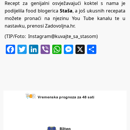
Recept za genijalni osvježavajući koktel s nama je
podijelila food blogerica
Staša
, a još ukusnih recepata
možete pronaći na njezinu
You Tube kanalu
te u
nastavku, prenosi
Zadovoljna.hr
.
(TIP/Foto: Instagram@kuvajte_sa_stasom)
Facebook
Twitter
LinkedIn
Viber
WhatsApp
Messenger
X
Share