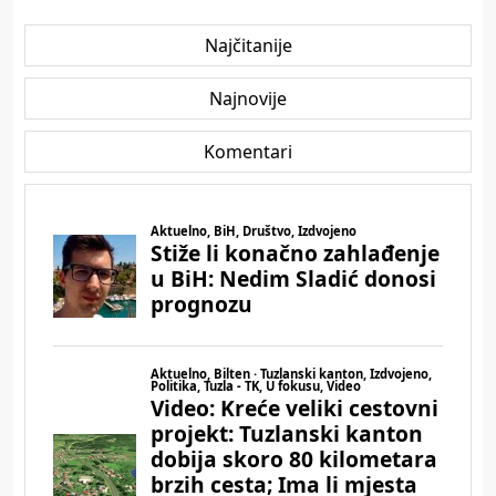
Najčitanije
Najnovije
Komentari