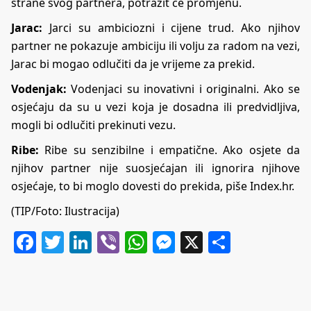
strane svog partnera, potražit će promjenu.
Jarac:
Jarci su ambiciozni i cijene trud. Ako njihov
partner ne pokazuje ambiciju ili volju za radom na vezi,
Jarac bi mogao odlučiti da je vrijeme za prekid.
Vodenjak:
Vodenjaci su inovativni i originalni. Ako se
osjećaju da su u vezi koja je dosadna ili predvidljiva,
mogli bi odlučiti prekinuti vezu.
Ribe:
Ribe su senzibilne i empatične. Ako osjete da
njihov partner nije suosjećajan ili ignorira njihove
osjećaje, to bi moglo dovesti do prekida, piše Index.hr.
(TIP/Foto: Ilustracija)
Facebook
Twitter
LinkedIn
Viber
WhatsApp
Messenger
X
Share