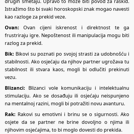
drugih smetaju. Upravo to može biti povod za raskid.
Istražimo što bi svaki horoskopski znak mogao navesti
kao razloge za prekid veze.
Ovan:
Ovan cijeni iskrenost i direktnost te ga
frustriraju igre. Nepoštenost ili manipulacija mogu biti
razlog za prekid.
Bik:
Bikovi su poznati po svojoj strasti za udobnošću i
stabilnosti. Ako osjećaju da njihov partner ugrožava tu
stabilnost ili stvara kaos, mogli bi odlučiti prekinuti
vezu.
Blizanci:
Blizanci vole komunikaciju i intelektualnu
stimulaciju. Ako se dosađuju ili osjećaju neispunjeno
na mentalnoj razini, mogli bi potražiti novu avanturu.
Rak:
Rakovi su emotivni i brinu se o sigurnosti. Ako
osjete da se partner ne brine dovoljno o njima ili
njihovim osjećajima, to bi moglo dovesti do prekida.