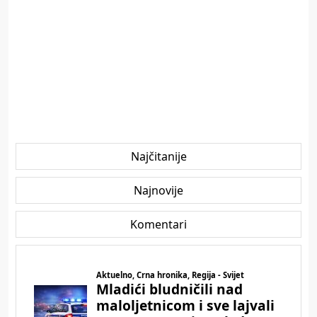
Najčitanije
Najnovije
Komentari