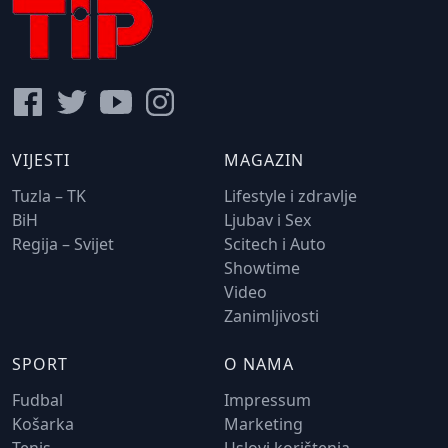
VIJESTI
MAGAZIN
Tuzla – TK
Lifestyle i zdravlje
BiH
Ljubav i Sex
Regija – Svijet
Scitech i Auto
Showtime
Video
Zanimljivosti
SPORT
O NAMA
Fudbal
Impressum
Košarka
Marketing
Tenis
Uslovi korištenja