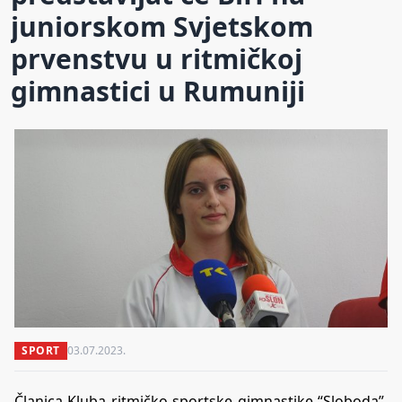
juniorskom Svjetskom
prvenstvu u ritmičkoj
gimnastici u Rumuniji
SPORT
03.07.2023.
Članica Kluba ritmičko sportske gimnastike “Sloboda”