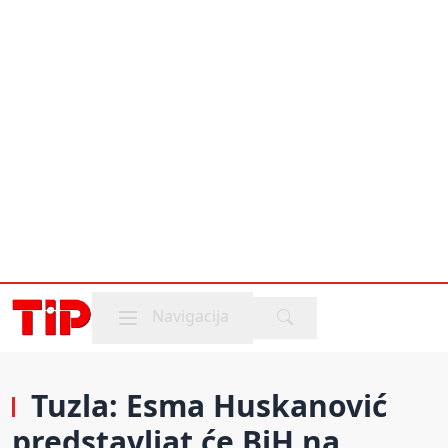
Mobile menu
Navigacija
Tuzla: Esma Huskanović
predstavljat će BiH na