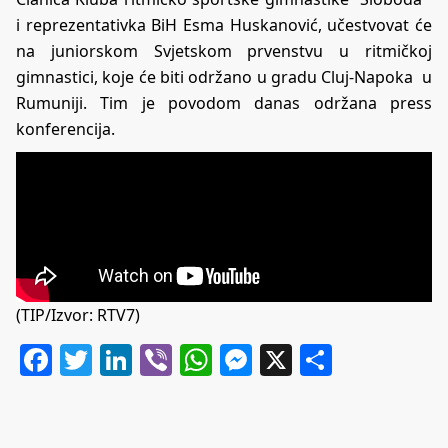
i reprezentativka BiH Esma Huskanović, učestvovat će
na juniorskom Svjetskom prvenstvu u ritmičkoj
gimnastici, koje će biti održano u gradu Cluj-Napoka u
Rumuniji. Tim je povodom danas održana press
konferencija.
(TIP/Izvor: RTV7)
Facebook
Twitter
LinkedIn
Viber
WhatsApp
Messenger
X
Share