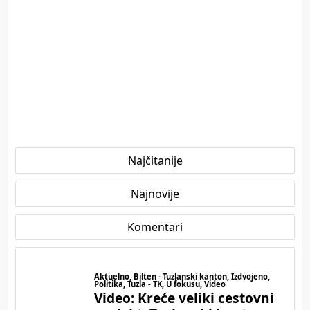
Najčitanije
Najnovije
Komentari