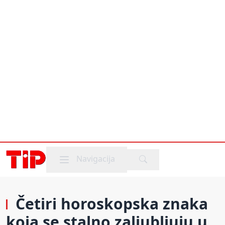
Mobile menu
Navigacija
Četiri horoskopska znaka
koja se stalno zaljubljuju u