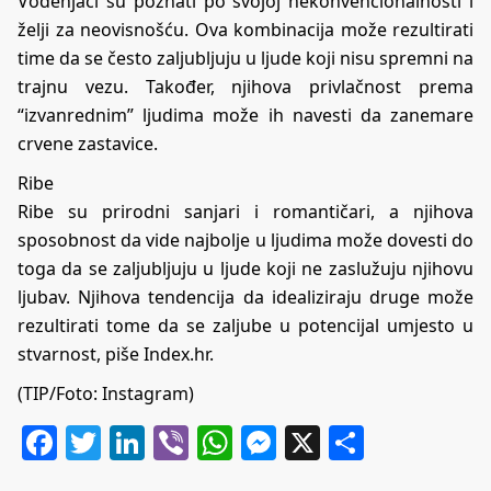
Vodenjaci su poznati po svojoj nekonvencionalnosti i
želji za neovisnošću. Ova kombinacija može rezultirati
time da se često zaljubljuju u ljude koji nisu spremni na
trajnu vezu. Također, njihova privlačnost prema
“izvanrednim” ljudima može ih navesti da zanemare
crvene zastavice.
Ribе
Ribe su prirodni sanjari i romantičari, a njihova
sposobnost da vide najbolje u ljudima može dovesti do
toga da se zaljubljuju u ljude koji ne zaslužuju njihovu
ljubav. Njihova tendencija da idealiziraju druge može
rezultirati tome da se zaljube u potencijal umjesto u
stvarnost, piše Index.hr.
(TIP/Foto: Instagram)
Facebook
Twitter
LinkedIn
Viber
WhatsApp
Messenger
X
Share