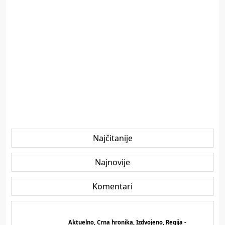
Najčitanije
Najnovije
Komentari