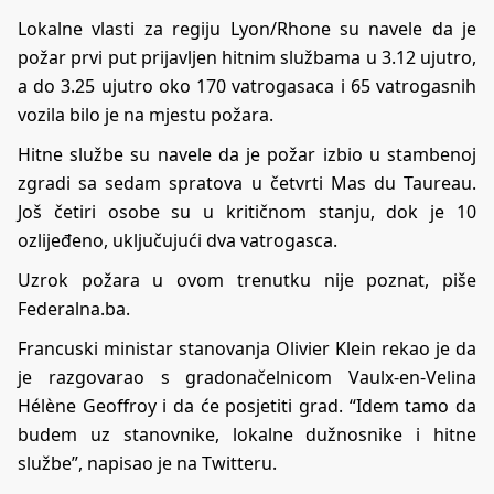
Lokalne vlasti za regiju Lyon/Rhone su navele da je
požar prvi put prijavljen hitnim službama u 3.12 ujutro,
a do 3.25 ujutro oko 170 vatrogasaca i 65 vatrogasnih
vozila bilo je na mjestu požara.
Hitne službe su navele da je požar izbio u stambenoj
zgradi sa sedam spratova u četvrti Mas du Taureau.
Još četiri osobe su u kritičnom stanju, dok je 10
ozlijeđeno, uključujući dva vatrogasca.
Uzrok požara u ovom trenutku nije poznat, piše
Federalna.ba.
Francuski ministar stanovanja Olivier Klein rekao je da
je razgovarao s gradonačelnicom Vaulx-en-Velina
Hélène Geoffroy i da će posjetiti grad. “Idem tamo da
budem uz stanovnike, lokalne dužnosnike i hitne
službe”, napisao je na Twitteru.