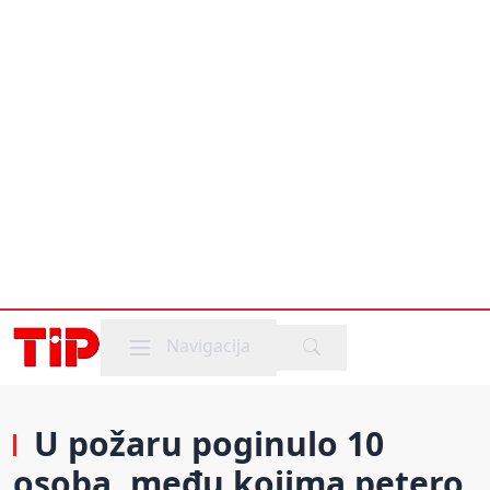
Mobile menu
Navigacija
U požaru poginulo 10
osoba, među kojima petero