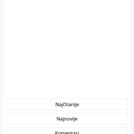
Najčitanije
Najnovije
Komentari