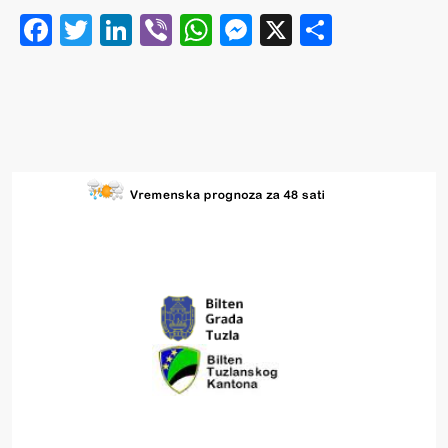
Facebook
Twitter
LinkedIn
Viber
WhatsApp
Messenger
X
Share