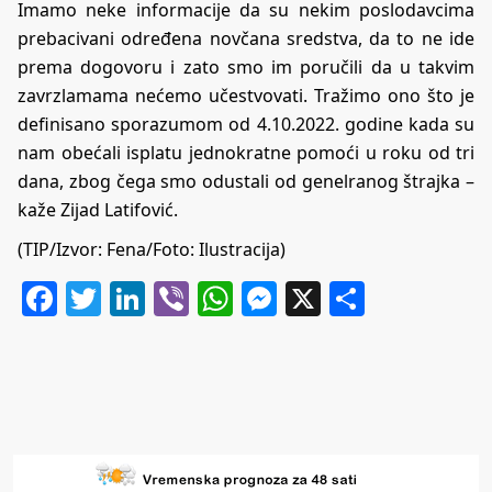
Imamo neke informacije da su nekim poslodavcima
prebacivani određena novčana sredstva, da to ne ide
prema dogovoru i zato smo im poručili da u takvim
zavrzlamama nećemo učestvovati. Tražimo ono što je
definisano sporazumom od 4.10.2022. godine kada su
nam obećali isplatu jednokratne pomoći u roku od tri
dana, zbog čega smo odustali od genelranog štrajka –
kaže Zijad Latifović.
(TIP/Izvor: Fena/Foto: Ilustracija)
Facebook
Twitter
LinkedIn
Viber
WhatsApp
Messenger
X
Share