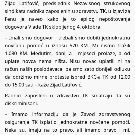
Zijad Latifović, predsjednik Nezavisnog strukovnog
sindikata radnika zaposlenih u zdravstvu TK, u izjavi za
Fenu je naveo kako je to epilog nepoštovanja
dogovora Vlade TK sklopljenog 4. oktobra.
– Imali smo dogovor i trebali smo dobiti jednokratnu
novčanu pomoć u iznosu 570 KM. Mi nismo tražili
1.080 KM. Međutim, dani, a i mjeseci prolaze, a od
uplate novca nema ništa. Nisu novac uplatili ni na
račun naših poslodavaca, pa smo zato donijeli odluku
da održimo mirne proteste ispred BKC-a TK od 12.00
do 15.00 sati – kaže Zijad Latifović.
Radnici zaposleni u zdravstvu TK smatraju da su
diskriminisani.
– Imamo informaciju da je Zavod zdravstvenog
osiguranja TK isplatio jednokratne novčane pomoći.
Neka su, imaju na to pravo, ali imamo pravo i mi.