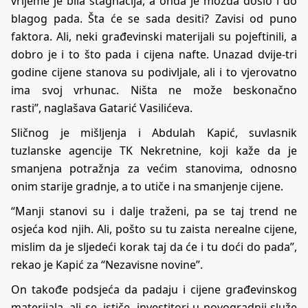
vrijeme je bila stagnacija, a onda je možda došlo i do
blagog pada. Šta će se sada desiti? Zavisi od puno
faktora. Ali, neki građevinski materijali su pojeftinili, a
dobro je i to što pada i cijena nafte. Unazad dvije-tri
godine cijene stanova su podivljale, ali i to vjerovatno
ima svoj vrhunac. Ništa ne može beskonačno
rasti”, naglašava Gatarić Vasilićeva.
Sličnog je mišljenja i Abdulah Kapić, suvlasnik
tuzlanske agencije TK Nekretnine, koji kaže da je
smanjena potražnja za većim stanovima, odnosno
onim starije gradnje, a to utiče i na smanjenje cijene.
“Manji stanovi su i dalje traženi, pa se taj trend ne
osjeća kod njih. Ali, pošto su tu zaista nerealne cijene,
mislim da je sljedeći korak taj da će i tu doći do pada”,
rekao je Kapić za “Nezavisne novine”.
On takođe podsjeća da padaju i cijene građevinskog
materijala, ali se, ističe, investitori u novogradnji služe