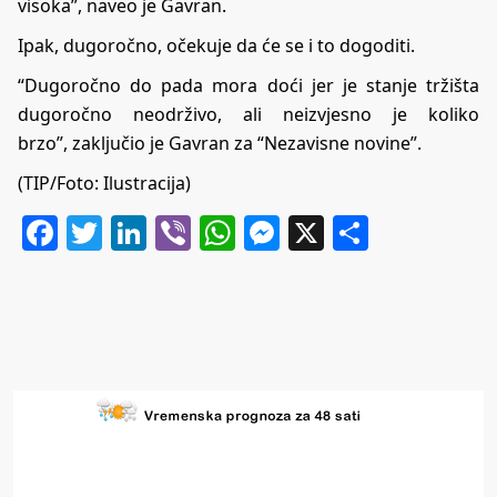
visoka”, naveo je Gavran.
Ipak, dugoročno, očekuje da će se i to dogoditi.
“Dugoročno do pada mora doći jer je stanje tržišta
dugoročno neodrživo, ali neizvjesno je koliko
brzo”, zaključio je Gavran za “Nezavisne novine”.
(TIP/Foto: Ilustracija)
Facebook
Twitter
LinkedIn
Viber
WhatsApp
Messenger
X
Share