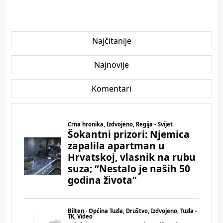
Najčitanije
Najnovije
Komentari