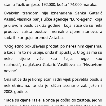
stan u Tuzli, umjesto 192.000, košta 174.000 maraka.
Ovakvim trendom nije iznenađena Senka Gatarić
Vasilić, vlasnica banjalučke agencije “Euro-agent”, koja
je u ovom poslu čak 33 godine i koja ističe da su neki
prodavci zaista postavili nerealne cijene stanova, a
sada ih koriguju, prenosi Akta.ba.
“Očigledno pokušavaju prodati po nerealnim cijenama,
a kada im to ne uspije, onda ih spuštaju. U oglasima su
neke cijene više kao želja, nego kao
realnost”, naglašava Gatarić Vasilićeva za “Nezavisne
novine”.
Ona ističe da je kompletan radni vijek posvetila poslu s
nekretninama, te da je sličan scenario zabilježen i
2008. godine.
“Tada su cijene rasle, a onda je došlo do zastoja. Jedno