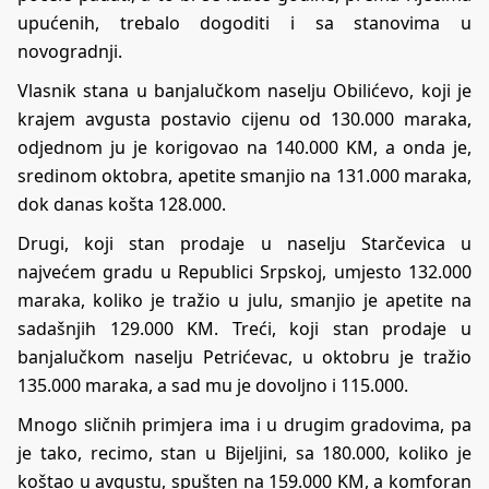
upućenih, trebalo dogoditi i sa stanovima u
novogradnji.
Vlasnik stana u banjalučkom naselju Obilićevo, koji je
krajem avgusta postavio cijenu od 130.000 maraka,
odjednom ju je korigovao na 140.000 KM, a onda je,
sredinom oktobra, apetite smanjio na 131.000 maraka,
dok danas košta 128.000.
Drugi, koji stan prodaje u naselju Starčevica u
najvećem gradu u Republici Srpskoj, umjesto 132.000
maraka, koliko je tražio u julu, smanjio je apetite na
sadašnjih 129.000 KM. Treći, koji stan prodaje u
banjalučkom naselju Petrićevac, u oktobru je tražio
135.000 maraka, a sad mu je dovoljno i 115.000.
Mnogo sličnih primjera ima i u drugim gradovima, pa
je tako, recimo, stan u Bijeljini, sa 180.000, koliko je
koštao u avgustu, spušten na 159.000 KM, a komforan