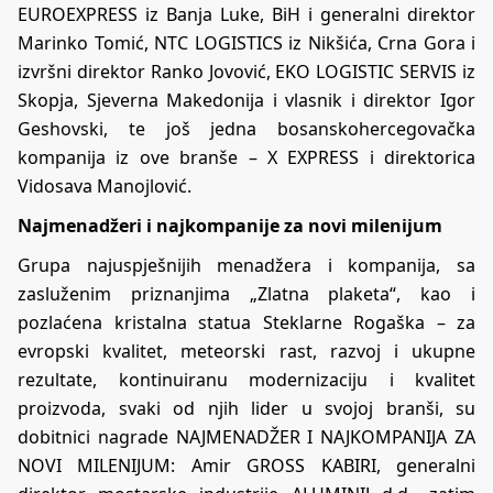
EUROEXPRESS iz Banja Luke, BiH i generalni direktor
Marinko Tomić, NTC LOGISTICS iz Nikšića, Crna Gora i
izvršni direktor Ranko Jovović, EKO LOGISTIC SERVIS iz
Skopja, Sjeverna Makedonija i vlasnik i direktor Igor
Geshovski, te još jedna bosanskohercegovačka
kompanija iz ove branše – X EXPRESS i direktorica
Vidosava Manojlović.
Najmenadžeri i najkompanije za novi milenijum
Grupa najuspješnijih menadžera i kompanija, sa
zasluženim priznanjima „Zlatna plaketa“, kao i
pozlaćena kristalna statua Steklarne Rogaška – za
evropski kvalitet, meteorski rast, razvoj i ukupne
rezultate, kontinuiranu modernizaciju i kvalitet
proizvoda, svaki od njih lider u svojoj branši, su
dobitnici nagrade NAJMENADŽER I NAJKOMPANIJA ZA
NOVI MILENIJUM: Amir GROSS KABIRI, generalni