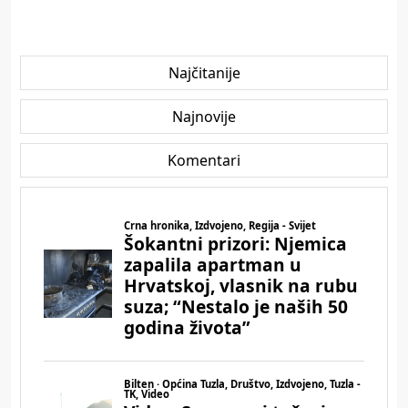
Najčitanije
Najnovije
Komentari