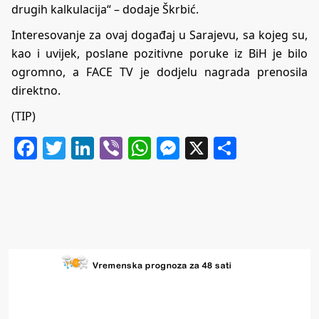
drugih kalkulacija“ – dodaje Škrbić.
Interesovanje za ovaj događaj u Sarajevu, sa kojeg su,
kao i uvijek, poslane pozitivne poruke iz BiH je bilo
ogromno, a FACE TV je dodjelu nagrada prenosila
direktno.
(TIP)
Facebook
Twitter
LinkedIn
Viber
WhatsApp
Messenger
X
Share