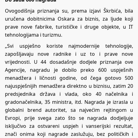
Ovogodišnja priznanja su, prema izjavi Škrbića, bila
uručena dobitnicima Oskara za biznis, za ljude koji
prave nove fabrike, turističke i druge objekte, u IT
tehnologijama i turizmu.
„Svi uspješno koriste najmodernije tehnologije,
zapošljavaju nove radnike i uz to i prave nove
vrijednosti. U 44 dosadašnje dodjele priznanja ove
Agencije, nagradu je dobilo preko 600 uspješnih
menadžera i ličnosti godine, od čega gotovo 500
najuspješnijih menadžera direktno u biznisu, zatim 20
predsjednika država i vlada, oko 40 načelnika i
gradonačelnika, 35 ministra, itd. Nagrada je izrasla u
globalni brend autoritet, sa najvećim rejtingom u
Evropi, prije svega zato što se nagrada dodjeljuje
isključivo za ostvareni uspjeh i vanserijski rezultat,
znači onima koji nagrade zaslužuju, bez političkih i