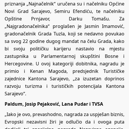
priznanja „Najnačelnik“ uručena su i načelniku Općine
Novi Grad Sarajevo, Semiru Efendiću, te načelniku
Opštine Prnjavor, Darku Tomašu. Za
„Najgradonačelnika“ proglašen je Jasmin Imamović,
gradonačelnik Grada Tuzla, koji se nedavno povukao
sa svog 22 godine dugog mandat na čelu Grada, kako
bi svoju političku karijeru nastavio na mjestu
zastupnika u Parlamentarnoj skupštini Bosne i
Hercegovine. U ovoj kategoriji dobitnika, nagradu je
primio i Kenan Magoda, predsjednik Turističke
zajednice Kantona Sarajevo, „za izuzetan doprinos
razvoju turizma i turističkih potencijala Kantona
Sarajevo“.
Paldum, Josip Pejaković, Lana Pudar i TVSA
„Iako je ovo, prevashodno, nagrada za uspješan biznis,
Evropski nezavisni žiri je odlučio da i ovoga puta