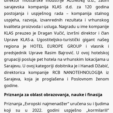
direktor mostarske industrije ALUMINIJ d.d., zatim
sarajevska kompanija KLAS d.d. za 120 godina
postojanja i uspješnog rada – kompanija stalnog
uspjeha, razvoja, izvanrednih rezultata i vrhunskog
kvaliteta proizvoda i usluga. Nagradu u ime kompanije
KLAS preuzeo je Dragan Vučić, izvršni direktor i član
Uprave KLAS-a. Ugostiteljsko-turistički gigant našeg
regiona je HOTEL EUROPE GROUP i vlasnik i
predsjednik Uprave Rasim Bajrović. U ovoj hotelskoj
grupaciji posluje pet hotela na vrhunskim lokacijama u
Sarajevu. U ovoj kategoriji dobitnika je i Hanadi Džabić,
direktorica kompanije RCB NANOTEHNOLOGIJA iz
Sarajeva, koja je proglašena i Poslovnom ženom
godine.
Priznanja za oblast obrazovanja, nauke i finasija
Priznanja „Evropski najmenadžer“ uručena su i ljudima
koji su u 2022. godini uspješno „kormilarili“