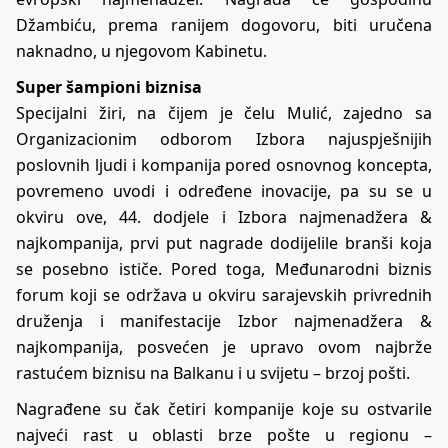
Džambiću, prema ranijem dogovoru, biti uručena
naknadno, u njegovom Kabinetu.
Super šampioni biznisa
Specijalni žiri, na čijem je čelu Mulić, zajedno sa
Organizacionim odborom Izbora najuspješnijih
poslovnih ljudi i kompanija pored osnovnog koncepta,
povremeno uvodi i određene inovacije, pa su se u
okviru ove, 44. dodjele i Izbora najmenadžera &
najkompanija, prvi put nagrade dodijelile branši koja
se posebno ističe. Pored toga, Međunarodni biznis
forum koji se održava u okviru sarajevskih privrednih
druženja i manifestacije Izbor najmenadžera &
najkompanija, posvećen je upravo ovom najbrže
rastućem biznisu na Balkanu i u svijetu – brzoj pošti.
Nagrađene su čak četiri kompanije koje su ostvarile
najveći rast u oblasti brze pošte u regionu –