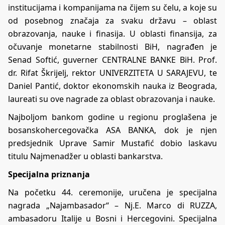
institucijama i kompanijama na čijem su čelu, a koje su
od posebnog značaja za svaku državu – oblast
obrazovanja, nauke i finasija. U oblasti finansija, za
očuvanje monetarne stabilnosti BiH, nagrađen je
Senad Softić, guverner CENTRALNE BANKE BiH. Prof.
dr. Rifat Škrijelj, rektor UNIVERZITETA U SARAJEVU, te
Daniel Pantić, doktor ekonomskih nauka iz Beograda,
laureati su ove nagrade za oblast obrazovanja i nauke.
Najboljom bankom godine u regionu proglašena je
bosanskohercegovačka ASA BANKA, dok je njen
predsjednik Uprave Samir Mustafić dobio laskavu
titulu Najmenadžer u oblasti bankarstva.
Specijalna priznanja
Na početku 44. ceremonije, uručena je specijalna
nagrada „Najambasador“ – Nj.E. Marco di RUZZA,
ambasadoru Italije u Bosni i Hercegovini. Specijalna