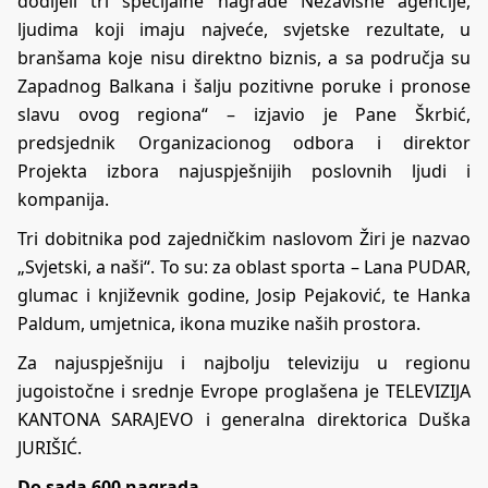
dodijeli tri specijalne nagrade Nezavisne agencije,
ljudima koji imaju najveće, svjetske rezultate, u
branšama koje nisu direktno biznis, a sa područja su
Zapadnog Balkana i šalju pozitivne poruke i pronose
slavu ovog regiona“ – izjavio je Pane Škrbić,
predsjednik Organizacionog odbora i direktor
Projekta izbora najuspješnijih poslovnih ljudi i
kompanija.
Tri dobitnika pod zajedničkim naslovom Žiri je nazvao
„Svjetski, a naši“. To su: za oblast sporta – Lana PUDAR,
glumac i književnik godine, Josip Pejaković, te Hanka
Paldum, umjetnica, ikona muzike naših prostora.
Za najuspješniju i najbolju televiziju u regionu
jugoistočne i srednje Evrope proglašena je TELEVIZIJA
KANTONA SARAJEVO i generalna direktorica Duška
JURIŠIĆ.
Do sada 600 nagrada