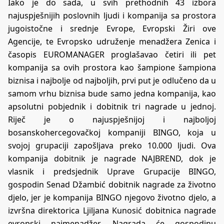
Iako je do sada, u svih prethodnih 43 izbora
najuspješnijih poslovnih ljudi i kompanija sa prostora
jugoistočne i srednje Evrope, Evropski Žiri ove
Agencije, te Evropsko udruženje menadžera Zenica i
časopis EUROMANAGER proglašavao četiri ili pet
kompanija sa ovih prostora kao šampione šampiona
biznisa i najbolje od najboljih, prvi put je odlučeno da u
samom vrhu biznisa bude samo jedna kompanija, kao
apsolutni pobjednik i dobitnik tri nagrade u jednoj.
Riječ je o najuspješnijoj i najboljoj
bosanskohercegovačkoj kompaniji BINGO, koja u
svojoj grupaciji zapošljava preko 10.000 ljudi. Ova
kompanija dobitnik je nagrade NAJBREND, dok je
vlasnik i predsjednik Uprave Grupacije BINGO,
gospodin Senad Džambić dobitnik nagrade za životno
djelo, jer je kompanija BINGO njegovo životno djelo, a
izvršna direktorica Ljiljana Kunosić dobitnica nagrade
evropski najmenadžer. Nagrada će gospodinu