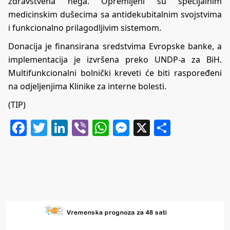
zdravstvena nega. Opremljeni su specijalnim
medicinskim dušecima sa antidekubitalnim svojstvima
i funkcionalno prilagodljivim sistemom.
Donacija je finansirana sredstvima Evropske banke, a
implementacija je izvršena preko UNDP-a za BiH.
Multifunkcionalni bolnički kreveti će biti raspoređeni
na odjeljenjima Klinike za interne bolesti.
(TIP)
Facebook
Twitter
LinkedIn
Viber
WhatsApp
Messenger
X
Share