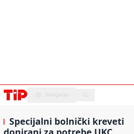
Mobile menu
Navigacija
Specijalni bolnički kreveti
donirani za potrebe UKC