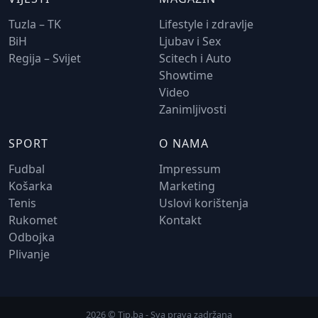
Tuzla – TK
Lifestyle i zdravlje
BiH
Ljubav i Sex
Regija – Svijet
Scitech i Auto
Showtime
Video
Zanimljivosti
SPORT
O NAMA
Fudbal
Impressum
Košarka
Marketing
Tenis
Uslovi korištenja
Rukomet
Kontakt
Odbojka
Plivanje
2026 © Tip.ba - Sva prava zadržana