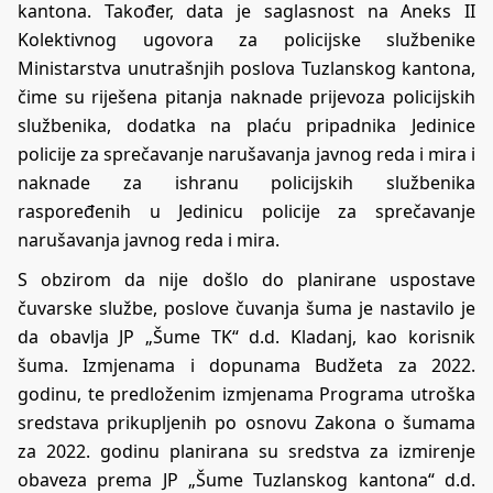
kantona. Također, data je saglasnost na Aneks II
Kolektivnog ugovora za policijske službenike
Ministarstva unutrašnjih poslova Tuzlanskog kantona,
čime su riješena pitanja naknade prijevoza policijskih
službenika, dodatka na plaću pripadnika Jedinice
policije za sprečavanje narušavanja javnog reda i mira i
naknade za ishranu policijskih službenika
raspoređenih u Jedinicu policije za sprečavanje
narušavanja javnog reda i mira.
S obzirom da nije došlo do planirane uspostave
čuvarske službe, poslove čuvanja šuma je nastavilo je
da obavlja JP „Šume TK“ d.d. Kladanj, kao korisnik
šuma. Izmjenama i dopunama Budžeta za 2022.
godinu, te predloženim izmjenama Programa utroška
sredstava prikupljenih po osnovu Zakona o šumama
za 2022. godinu planirana su sredstva za izmirenje
obaveza prema JP „Šume Tuzlanskog kantona“ d.d.