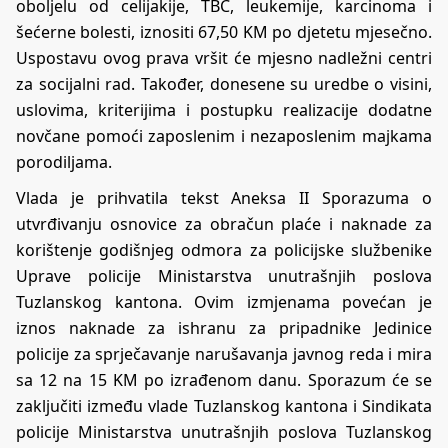
oboljelu od celijakije, TBC, leukemije, karcinoma i
šećerne bolesti, iznositi 67,50 KM po djetetu mjesečno.
Uspostavu ovog prava vršit će mjesno nadležni centri
za socijalni rad. Također, donesene su uredbe o visini,
uslovima, kriterijima i postupku realizacije dodatne
novčane pomoći zaposlenim i nezaposlenim majkama
porodiljama.
Vlada je prihvatila tekst Aneksa II Sporazuma o
utvrđivanju osnovice za obračun plaće i naknade za
korištenje godišnjeg odmora za policijske službenike
Uprave policije Ministarstva unutrašnjih poslova
Tuzlanskog kantona. Ovim izmjenama povećan je
iznos naknade za ishranu za pripadnike Jedinice
policije za sprječavanje narušavanja javnog reda i mira
sa 12 na 15 KM po izrađenom danu. Sporazum će se
zaključiti između vlade Tuzlanskog kantona i Sindikata
policije Ministarstva unutrašnjih poslova Tuzlanskog