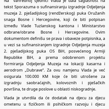
Na vanrednoj sjednici Vlada je dala saglasnost na
tekst Sporazuma o sufinansiranju izgradnje Odjeljenja
muzeja 2. pješadijskog (rendžerskog) puka Oružanih
snaga Bosne i Hercegovine, koji će biti potpisan
između Vlade Tuzlanskog kantona i Ministarstvo
odbrane/obrane Bosne i Hercegovine. Ovim
dokumentom definišu se prava i obaveze potpisnika, a
u vezi sa sufinansiranjem izgradnje Odjeljenja muzeja
2. pješadijskog puka OS BiH, posvećenog Armiji
Republike BiH, a prema odobrenom projektu
formiranja Odjeljenja Muzeja na lokaciji kasarna i
aerodrom „Dubrave“. Za ovu namjenu Vlada je već
osigurala 100.000 KM koje će biti utrošene za
izgradnju saobraćajnih, kolovoznih i pješačkih
površina, te druge poslove u oblasti niskogradnje.
Vlada je utvrdila da će dodatak na djecu za djecu
ometenu u fizičkom ili psihičkom razvoju i djecu