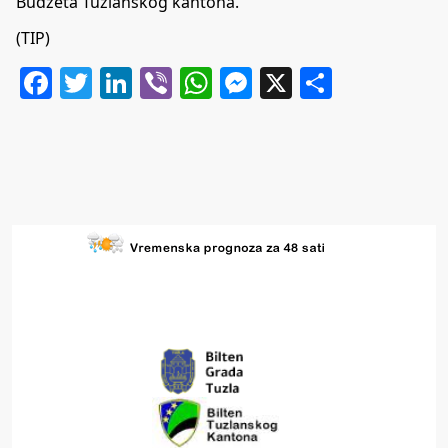
Budžeta Tuzlanskog kantona.
(TIP)
Facebook
Twitter
LinkedIn
Viber
WhatsApp
Messenger
X
Share