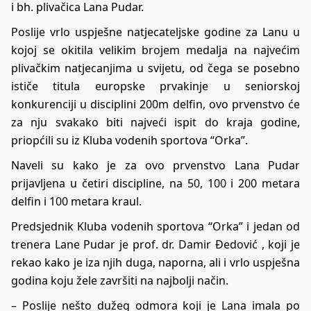
i bh. plivačica Lana Pudar.
Poslije vrlo uspješne natjecateljske godine za Lanu u
kojoj se okitila velikim brojem medalja na najvećim
plivačkim natjecanjima u svijetu, od čega se posebno
ističe titula europske prvakinje u seniorskoj
konkurenciji u disciplini 200m delfin, ovo prvenstvo će
za nju svakako biti najveći ispit do kraja godine,
priopćili su iz Kluba vodenih sportova “Orka”.
Naveli su kako je za ovo prvenstvo Lana Pudar
prijavljena u četiri discipline, na 50, 100 i 200 metara
delfin i 100 metara kraul.
Predsjednik Kluba vodenih sportova “Orka” i jedan od
trenera Lane Pudar je prof. dr. Damir Đedović , koji je
rekao kako je iza njih duga, naporna, ali i vrlo uspješna
godina koju žele završiti na najbolji način.
– Poslije nešto dužeg odmora koji je Lana imala po