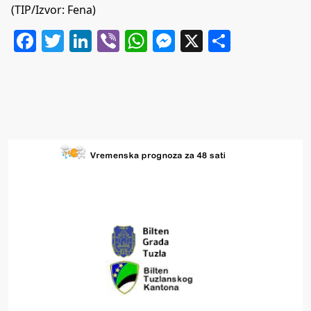
(TIP/Izvor: Fena)
Facebook
Twitter
LinkedIn
Viber
WhatsApp
Messenger
X
Share