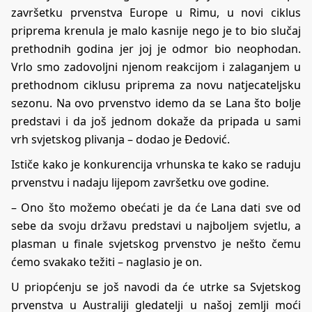
završetku prvenstva Europe u Rimu, u novi ciklus
priprema krenula je malo kasnije nego je to bio slučaj
prethodnih godina jer joj je odmor bio neophodan.
Vrlo smo zadovoljni njenom reakcijom i zalaganjem u
prethodnom ciklusu priprema za novu natjecateljsku
sezonu. Na ovo prvenstvo idemo da se Lana što bolje
predstavi i da još jednom dokaže da pripada u sami
vrh svjetskog plivanja – dodao je Đedović.
Ističe kako je konkurencija vrhunska te kako se raduju
prvenstvu i nadaju lijepom završetku ove godine.
– Ono što možemo obećati je da će Lana dati sve od
sebe da svoju državu predstavi u najboljem svjetlu, a
plasman u finale svjetskog prvenstvo je nešto čemu
ćemo svakako težiti – naglasio je on.
U priopćenju se još navodi da će utrke sa Svjetskog
prvenstva u Australiji gledatelji u našoj zemlji moći