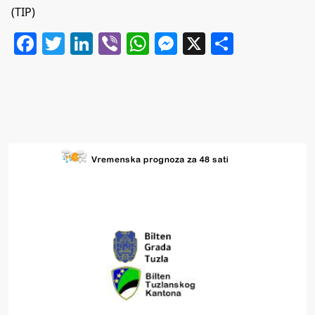
(TIP)
Facebook
Twitter
LinkedIn
Viber
WhatsApp
Messenger
X
Share