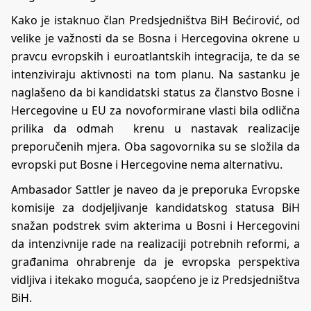
Kako je istaknuo član Predsjedništva BiH Bećirović, od
velike je važnosti da se Bosna i Hercegovina okrene u
pravcu evropskih i euroatlantskih integracija, te da se
intenziviraju aktivnosti na tom planu. Na sastanku je
naglašeno da bi kandidatski status za članstvo Bosne i
Hercegovine u EU za novoformirane vlasti bila odlična
prilika da odmah krenu u nastavak realizacije
preporučenih mjera. Oba sagovornika su se složila da
evropski put Bosne i Hercegovine nema alternativu.
Ambasador Sattler je naveo da je preporuka Evropske
komisije za dodjeljivanje kandidatskog statusa BiH
snažan podstrek svim akterima u Bosni i Hercegovini
da intenzivnije rade na realizaciji potrebnih reformi, a
građanima ohrabrenje da je evropska perspektiva
vidljiva i itekako moguća, saopćeno je iz Predsjedništva
BiH.