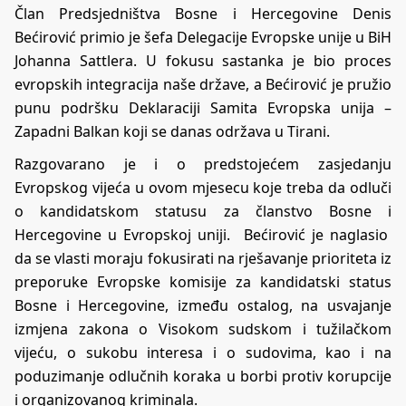
Član Predsjedništva Bosne i Hercegovine Denis
Bećirović primio je šefa Delegacije Evropske unije u BiH
Johanna Sattlera. U fokusu sastanka je bio proces
evropskih integracija naše države, a Bećirović je pružio
punu podršku Deklaraciji Samita Evropska unija –
Zapadni Balkan koji se danas održava u Tirani.
Razgovarano je i o predstojećem zasjedanju
Evropskog vijeća u ovom mjesecu koje treba da odluči
o kandidatskom statusu za članstvo Bosne i
Hercegovine u Evropskoj uniji. Bećirović je naglasio
da se vlasti moraju fokusirati na rješavanje prioriteta iz
preporuke Evropske komisije za kandidatski status
Bosne i Hercegovine, između ostalog, na usvajanje
izmjena zakona o Visokom sudskom i tužilačkom
vijeću, o sukobu interesa i o sudovima, kao i na
poduzimanje odlučnih koraka u borbi protiv korupcije
i organizovanog kriminala.