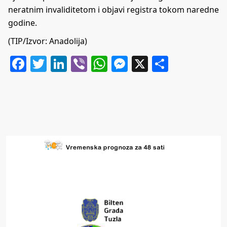
neratnim invaliditetom i objavi registra tokom naredne
godine.
(TIP/Izvor: Anadolija)
Facebook
Twitter
LinkedIn
Viber
WhatsApp
Messenger
X
Share