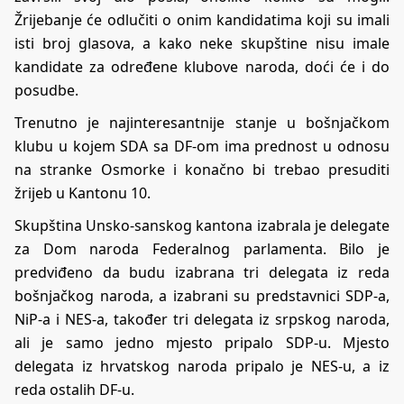
Žrijebanje će odlučiti o onim kandidatima koji su imali
isti broj glasova, a kako neke skupštine nisu imale
kandidate za određene klubove naroda, doći će i do
posudbe.
Trenutno je najinteresantnije stanje u bošnjačkom
klubu u kojem SDA sa DF-om ima prednost u odnosu
na stranke Osmorke i konačno bi trebao presuditi
žrijeb u Kantonu 10.
Skupština Unsko-sanskog kantona izabrala je delegate
za Dom naroda Federalnog parlamenta. Bilo je
predviđeno da budu izabrana tri delegata iz reda
bošnjačkog naroda, a izabrani su predstavnici SDP-a,
NiP-a i NES-a, također tri delegata iz srpskog naroda,
ali je samo jedno mjesto pripalo SDP-u. Mjesto
delegata iz hrvatskog naroda pripalo je NES-u, a iz
reda ostalih DF-u.