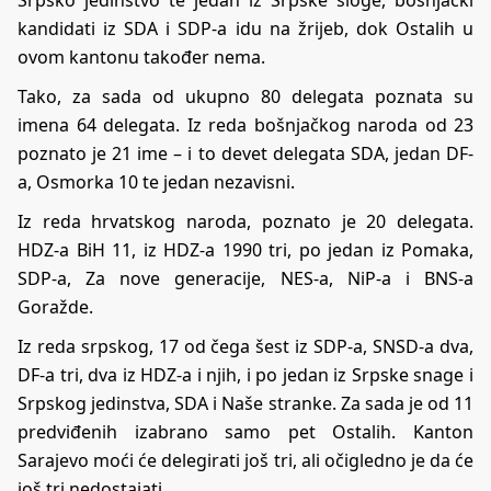
kandidati iz SDA i SDP-a idu na žrijeb, dok Ostalih u
ovom kantonu također nema.
Tako, za sada od ukupno 80 delegata poznata su
imena 64 delegata. Iz reda bošnjačkog naroda od 23
poznato je 21 ime – i to devet delegata SDA, jedan DF-
a, Osmorka 10 te jedan nezavisni.
Iz reda hrvatskog naroda, poznato je 20 delegata.
HDZ-a BiH 11, iz HDZ-a 1990 tri, po jedan iz Pomaka,
SDP-a, Za nove generacije, NES-a, NiP-a i BNS-a
Goražde.
Iz reda srpskog, 17 od čega šest iz SDP-a, SNSD-a dva,
DF-a tri, dva iz HDZ-a i njih, i po jedan iz Srpske snage i
Srpskog jedinstva, SDA i Naše stranke. Za sada je od 11
predviđenih izabrano samo pet Ostalih. Kanton
Sarajevo moći će delegirati još tri, ali očigledno je da će
još tri nedostajati.