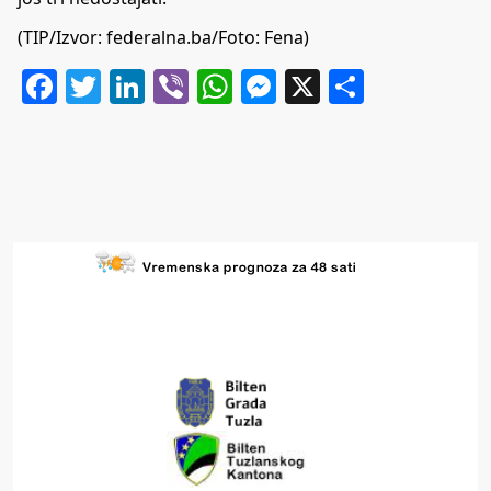
(TIP/Izvor: federalna.ba/Foto: Fena)
Facebook
Twitter
LinkedIn
Viber
WhatsApp
Messenger
X
Share