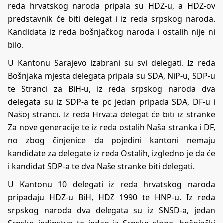
reda hrvatskog naroda pripala su HDZ-u, a HDZ-ov
predstavnik će biti delegat i iz reda srpskog naroda.
Kandidata iz reda bošnjačkog naroda i ostalih nije ni
bilo.
U Kantonu Sarajevo izabrani su svi delegati. Iz reda
Bošnjaka mjesta delegata pripala su SDA, NiP-u, SDP-u
te Stranci za BiH-u, iz reda srpskog naroda dva
delegata su iz SDP-a te po jedan pripada SDA, DF-u i
Našoj stranci. Iz reda Hrvata delegat će biti iz stranke
Za nove generacije te iz reda ostalih Naša stranka i DF,
no zbog činjenice da pojedini kantoni nemaju
kandidate za delegate iz reda Ostalih, izgledno je da će
i kandidat SDP-a te dva Naše stranke biti delegati.
U Kantonu 10 delegati iz reda hrvatskog naroda
pripadaju HDZ-u BiH, HDZ 1990 te HNP-u. Iz reda
srpskog naroda dva delegata su iz SNSD-a, jedan
Srpsko jedinstvo te jedan iz Srpske sloge, bošnjački