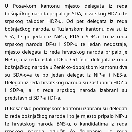
U Posavkom kantonu mjesto delegata iz reda
bošnjačkog naroda pripalo je SDA, hrvatskog HDZ-u te
srpskog također HDZ-u. Od pet delegata iz reda
bošnjačkog naroda, u Tuzlanskom kantonu dva su iz
SDA, te po jedan iz NiP-a, PDA i SDP-a. Tri iz reda
srpskog naroda DF-u i SDP-u te jedan nedostaje,
mjesto delegata iz reda hrvatskog naroda pripalo je
NiP-u, a iz reda ostalih DF-u. Od četiri delegata iz reda
bošnjačkog naroda u Zeničko-dobojskom kantonu dva
su SDA-ova te po jedan delegat iz NiP-a i NES-a.
Delegati iz reda hrvatskog naroda su zastupnici HDZ-a
i SDP-a, a iz reda srpskog naroda izabrani su
predstavnici SDP-a i DF-a.
U Bosansko-podrinjskom kantonu izabrani su delegati
iz reda bošnjačkog naroda i to je mjesto pripalo NiP-u
te hrvatskog naroda BNS-u, o kandidatima iz reda
srpskog naroda odlučit će žrijebanje. Iz reda