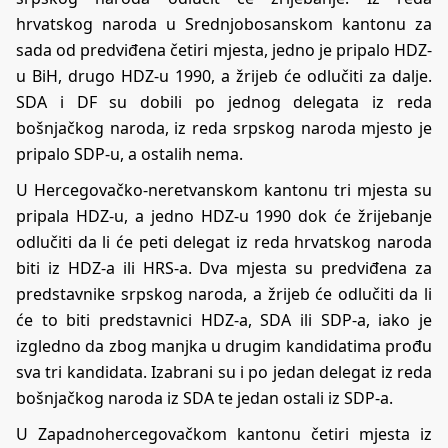
hrvatskog naroda u Srednjobosanskom kantonu za
sada od predviđena četiri mjesta, jedno je pripalo HDZ-
u BiH, drugo HDZ-u 1990, a žrijeb će odlučiti za dalje.
SDA i DF su dobili po jednog delegata iz reda
bošnjačkog naroda, iz reda srpskog naroda mjesto je
pripalo SDP-u, a ostalih nema.
U Hercegovačko-neretvanskom kantonu tri mjesta su
pripala HDZ-u, a jedno HDZ-u 1990 dok će žrijebanje
odlučiti da li će peti delegat iz reda hrvatskog naroda
biti iz HDZ-a ili HRS-a. Dva mjesta su predviđena za
predstavnike srpskog naroda, a žrijeb će odlučiti da li
će to biti predstavnici HDZ-a, SDA ili SDP-a, iako je
izgledno da zbog manjka u drugim kandidatima prođu
sva tri kandidata. Izabrani su i po jedan delegat iz reda
bošnjačkog naroda iz SDA te jedan ostali iz SDP-a.
U Zapadnohercegovačkom kantonu četiri mjesta iz