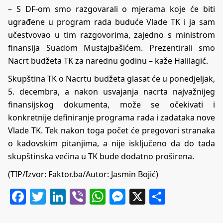
– S DF-om smo razgovarali o mjerama koje će biti
ugrađene u program rada buduće Vlade TK i ja sam
učestvovao u tim razgovorima, zajedno s ministrom
finansija Suadom Mustajbašićem. Prezentirali smo
Nacrt budžeta TK za narednu godinu – kaže Halilagić.
Skupština TK o Nacrtu budžeta glasat će u ponedjeljak,
5. decembra, a nakon usvajanja nacrta najvažnijeg
finansijskog dokumenta, može se očekivati i
konkretnije definiranje programa rada i zadataka nove
Vlade TK. Tek nakon toga počet će pregovori stranaka
o kadovskim pitanjima, a nije isključeno da do tada
skupštinska većina u TK bude dodatno proširena.
(TIP/Izvor:
Faktor.ba
/Autor: Jasmin Bojić)
Facebook
Twitter
LinkedIn
Viber
WhatsApp
Messenger
X
Share