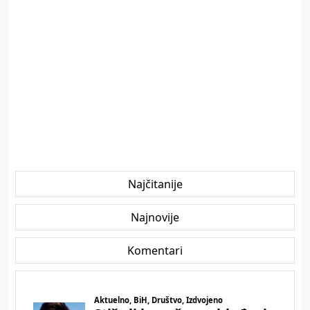
Najčitanije
Najnovije
Komentari