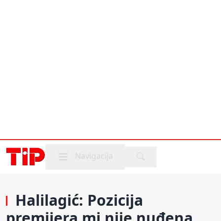
Mobile menu
Navigacija
Halilagić: Pozicija
premijera mi nije nuđena