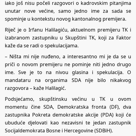
iako još nisu počeli razgovori o kadrovskim pitanjima
unutar nove većine, samo jedno ime za sada se
spominje u kontekstu novog kantonalnog premijera.
Riječ je o Irfanu Halilagiću, aktuelnom premijeru TK i
izabranom zastupniku u Skupštini TK, koji za Faktor
kaže da se radi o spekulacijama.
– Ništa mi nije nuđeno, a interesantno mi je da se u
priči o novom premijeru ne pominje niti jedno drugo
ime. Sve je to na nivou glasina i spekulacija. O
mandataru na organima SDA nije bilo nikakvog
razgovora – kaže Halilagić.
Podsjećamo, skupštinsku većinu u TK u ovom
momentu čine SDA, Demokratska fronta (DF), dva
zastupnika Pokreta demokratske akcije (PDA) koji će
ubuduće djelovati kao nezavisni te jedan zastupnik
Socijaldemokrata Bosne i Hercegovine (SDBiH).