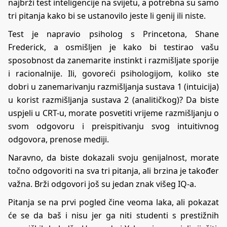
najbrži test inteligencije na svijetu, a potrebna su samo
tri pitanja kako bi se ustanovilo jeste li genij ili niste.
Test je napravio psiholog s Princetona, Shane
Frederick, a osmišljen je kako bi testirao vašu
sposobnost da zanemarite instinkt i razmišljate sporije
i racionalnije. Ili, govoreći psihologijom, koliko ste
dobri u zanemarivanju razmišljanja sustava 1 (intuicija)
u korist razmišljanja sustava 2 (analitičkog)? Da biste
uspjeli u CRT-u, morate posvetiti vrijeme razmišljanju o
svom odgovoru i preispitivanju svog intuitivnog
odgovora, prenose mediji.
Naravno, da biste dokazali svoju genijalnost, morate
točno odgovoriti na sva tri pitanja, ali brzina je također
važna. Brži odgovori još su jedan znak višeg IQ-a.
Pitanja se na prvi pogled čine veoma laka, ali pokazat
će se da baš i nisu jer ga niti studenti s prestižnih