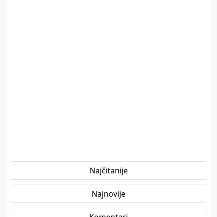
Najčitanije
Najnovije
Komentari