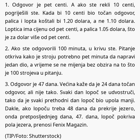
1. Odgovor je pet centi. A ako ste rekli 10 centi,
pogriješili ste. Kada bi 10 centi bio točan odgovor,
palica i lopta koštali bi 1.20 dolara, a ne 1.10 dolara.
Loptica ima cijenu od pet centi, a palica 1.05 dolara, što
je za dolar više od pet centi.
2. Ako ste odgovorili 100 minuta, u krivu ste. Pitanje
otkriva kako je stroju potrebno pet minuta da napravi
jedan dio, a vrijeme se ne mijenja bez obzira na to što
je 100 strojeva u pitanju.
3. Odgovor je 47 dana. Većina kaže da je 24 dana točan
odgovor, ali nije tako. Svaki dan lopoč se udvostruči,
tako da je svaki prethodni dan lopoč bio upola manji.
Dakle, ako lopoču treba 48 dana da prekrije jezero,
onda pretposljednjeg dana, 47. dana, lopoč pokriva
pola jezera, prenosi
Fenix Magazin.
(TIP/Foto: Shutterstock)