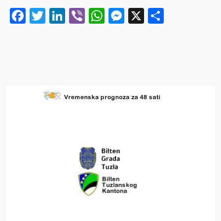
Facebook
Twitter
LinkedIn
Viber
WhatsApp
Messenger
X
Share