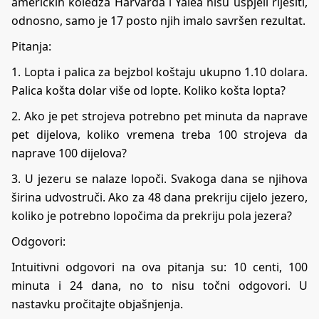
američkih koledža Harvarda i Yalea nisu uspjeli riješiti,
odnosno, samo je 17 posto njih imalo savršen rezultat.
Pitanja:
1. Lopta i palica za bejzbol koštaju ukupno 1.10 dolara.
Palica košta dolar više od lopte. Koliko košta lopta?
2. Ako je pet strojeva potrebno pet minuta da naprave
pet dijelova, koliko vremena treba 100 strojeva da
naprave 100 dijelova?
3. U jezeru se nalaze lopoči. Svakoga dana se njihova
širina udvostruči. Ako za 48 dana prekriju cijelo jezero,
koliko je potrebno lopočima da prekriju pola jezera?
Odgovori:
Intuitivni odgovori na ova pitanja su: 10 centi, 100
minuta i 24 dana, no to nisu točni odgovori. U
nastavku pročitajte objašnjenja.