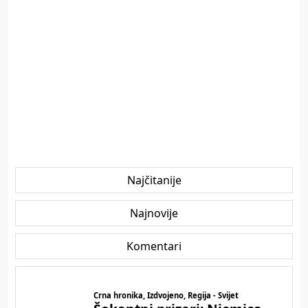
Najčitanije
Najnovije
Komentari