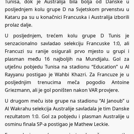
Tunisa, dok je Australija bila bolja od Danske u
posljednjem kolu grupe D na Svjetskom prvenstvu u
Kataru pa su u konačnici Francuska i Australija izborili
prolaz dalje.
U posljednjem, trećem kolu grupe D Tunis je
senzacionalno savladao selekciju Francuske 1:0, ali
Francuzi su ranije osigurali prvo mjesto u grupi i
plasman među 16 najboljih na Mundijalu. Gol za
utješnu pobjedu Tunisa na stadionu “Education” u Al
Rayyanu postigao je Wahbi Khazri. Za Francuze je u
posljednjim trenucima meča pogodio Antoine
Griezmann, ali je gol poništen nakon VAR provjere.
U drugom meču iste grupe na stadionu “Al Janoub” u
Al Wakrahu selekcija Australije savladala je tim Danske
rezultatom 1:0. Gol za pobjedu i plasman Australije u
osminu finala SP-a postigao je Mathew Leckie.