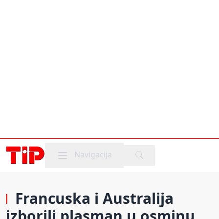
Mobile menu
Navigacija
Francuska i Australija
izborili plasman u osminu