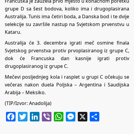
Francuska je zauzela prvo mjesto u konačnom poretku
grupe D sa šest bodova, koliko ima i drugoplasirana
Australija. Tunis ima četiri boda, a Danska bod i te dvije
selekcije su završile nastup na Svjetskom prvenstvu u
Kataru.
Australija će 3. decembra igrati meč osmine finala
Svjetskog prvenstva protiv prvoplasiranog iz grupe C,
dok će Francuska dan kasnije igrati protiv
drugoplasiranog iz grupe C.
Mečevi posljednjeg kola i rasplet u grupi C očekuju se
večeras nakon duela Poljska – Argentina i Saudijska
Arabija – Meksiko.
(TIP/Izvor: Anadolija)
Facebook
Twitter
LinkedIn
Viber
WhatsApp
Messenger
X
Share