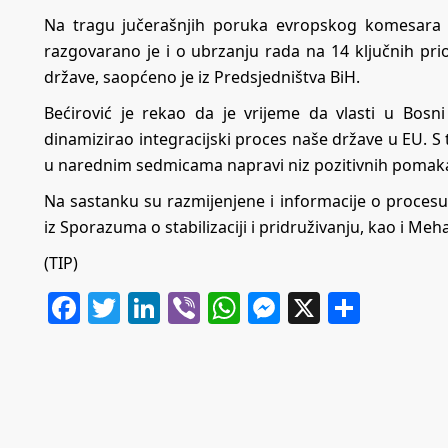
Na tragu jučerašnjih poruka evropskog komesara E
razgovarano je i o ubrzanju rada na 14 ključnih pri
države, saopćeno je iz Predsjedništva BiH.
Bećirović je rekao da je vrijeme da vlasti u Bosn
dinamizirao integracijski proces naše države u EU. S t
u narednim sedmicama napravi niz pozitivnih pomaka
Na sastanku su razmijenjene i informacije o procesu 
iz Sporazuma o stabilizaciji i pridruživanju, kao i Me
(TIP)
Facebook
Twitter
LinkedIn
Viber
WhatsApp
Messenger
X
Share