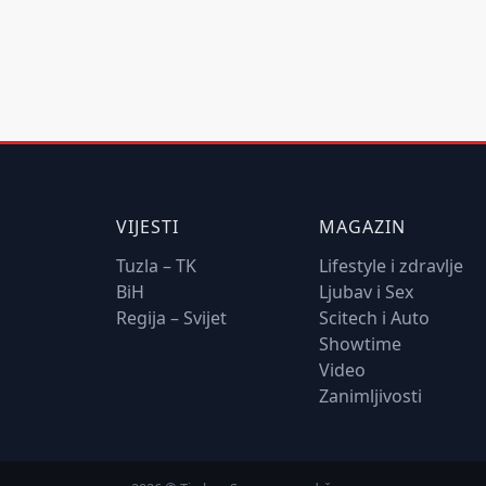
VIJESTI
MAGAZIN
Tuzla – TK
Lifestyle i zdravlje
BiH
Ljubav i Sex
Regija – Svijet
Scitech i Auto
Showtime
Video
Zanimljivosti