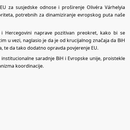
U za susjedske odnose i proširenje Olivéra Várhelyia
oriteta, potrebnih za dinamiziranje evropskog puta naše
i i Hercegovini naprave pozitivan preokret, kako bi se
im u vezi, naglasio je da je od krucijalnog značaja da BiH
, te da tako dodatno opravda povjerenje EU.
institucionalne saradnje BiH i Evropske unije, proistekle
hanizma koordinacije.