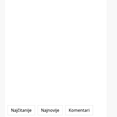
Najčitanije
Najnovije
Komentari