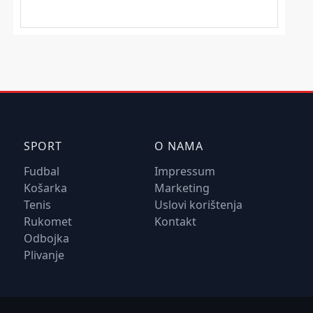
SPORT
O NAMA
Fudbal
Impressum
Košarka
Marketing
Tenis
Uslovi korištenja
Rukomet
Kontakt
Odbojka
Plivanje