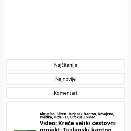
Najčitanije
Najnovije
Komentari