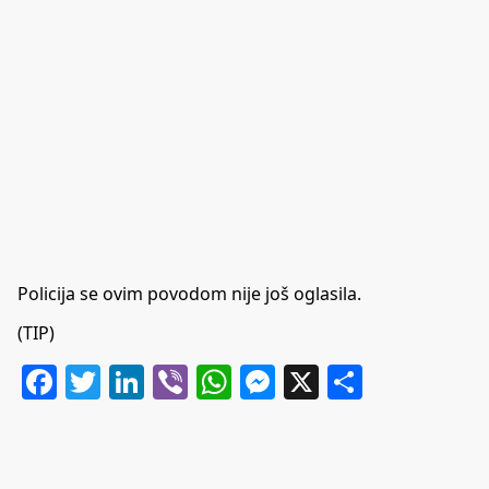
Policija se ovim povodom nije još oglasila.
(TIP)
Facebook
Twitter
LinkedIn
Viber
WhatsApp
Messenger
X
Share