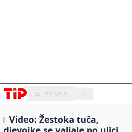
Mobile menu
Navigacija
Video: Žestoka tuča,
djevojke se valjale po ulici