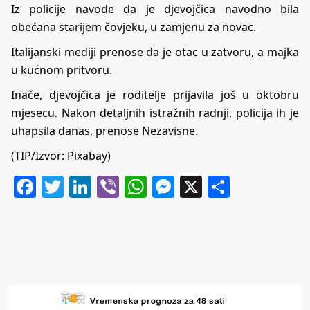
Iz policije navode da je djevojčica navodno bila
obećana starijem čovjeku, u zamjenu za novac.
Italijanski mediji prenose da je otac u zatvoru, a majka
u kućnom pritvoru.
Inače, djevojčica je roditelje prijavila još u oktobru
mjesecu. Nakon detaljnih istražnih radnji, policija ih je
uhapsila danas, prenose
Nezavisne.
(TIP/Izvor: Pixabay)
Facebook
Twitter
LinkedIn
Viber
WhatsApp
Messenger
X
Share