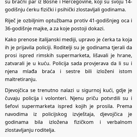
su bračni par iz Bosne i Hercegovine, koji su svoju 14-
godišnju ćerku fizički i psihički zlostavljali godinama.
Riječ je ozbiljnim optužbama protiv 41-godišnjeg oca i
36-godišnje majke, a za koje postoji dokazi.
Kako prenose italijanski mediji
, upravo je ćerka ta koja
ih je prijavila policiji. Roditelji su je godinama tjerali da
prosi ispred rimskih supermarketa, lišavali je hrane,
zatvarali je u kuću. Policija sada provjerava da li su i
njena mlađa braća i sestre bili izloženi istom
maltretiranju.
Djevojčica se trenutno nalazi u sigurnoj kući, gdje je
čuvaju policija i volonteri. Njenu priču potvrdili su i
šefovi supermarketa ispred kojih je prosila. Prema
navodima iz policijskog izvještaja, djevojčica je
godinama bila izložena fizičkom i verbalnom
zlostavljanju roditelja.