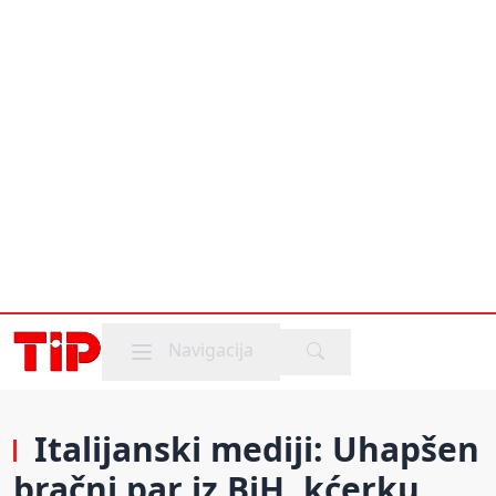
Mobile menu
Navigacija
Italijanski mediji: Uhapšen
bračni par iz BiH, kćerku