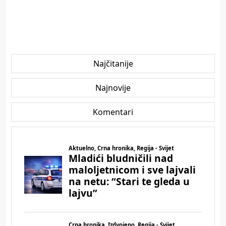
Najčitanije
Najnovije
Komentari