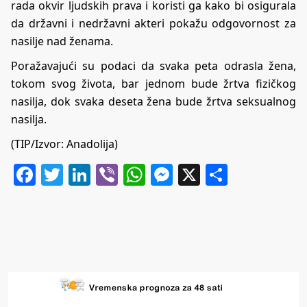
rada okvir ljudskih prava i koristi ga kako bi osigurala
da državni i nedržavni akteri pokažu odgovornost za
nasilje nad ženama.
Poražavajući su podaci da svaka peta odrasla žena,
tokom svog života, bar jednom bude žrtva fizičkog
nasilja, dok svaka deseta žena bude žrtva seksualnog
nasilja.
(TIP/Izvor: Anadolija)
Facebook
Twitter
LinkedIn
Viber
WhatsApp
Messenger
X
Share