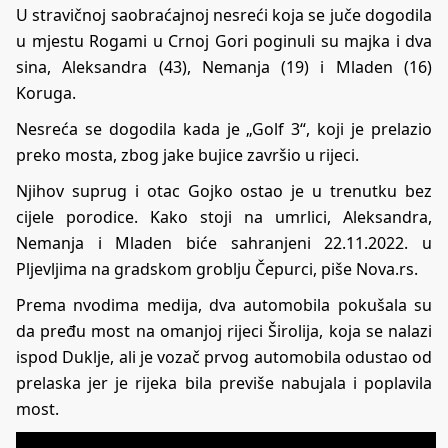
U stravičnoj saobraćajnoj nesreći koja se juče dogodila
u mjestu Rogami u Crnoj Gori poginuli su majka i dva
sina, Aleksandra (43), Nemanja (19) i Mladen (16)
Koruga.
Nesreća se dogodila kada je „Golf 3“, koji je prelazio
preko mosta, zbog jake bujice završio u rijeci.
Njihov suprug i otac Gojko ostao je u trenutku bez
cijele porodice. Kako stoji na umrlici, Aleksandra,
Nemanja i Mladen biće sahranjeni 22.11.2022. u
Pljevljima na gradskom groblju Čepurci, piše
Nova.rs
.
Prema nvodima medija, dva automobila pokušala su
da pređu most na omanjoj rijeci Širolija, koja se nalazi
ispod Duklje, ali je vozač prvog automobila odustao od
prelaska jer je rijeka bila previše nabujala i poplavila
most.