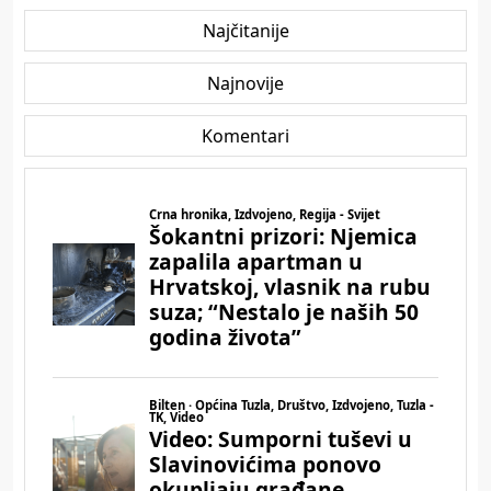
Najčitanije
Najnovije
Komentari