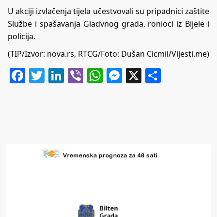
U akciji izvlačenja tijela učestvovali su pripadnici zaštite
Službe i spašavanja Gladvnog grada, ronioci iz Bijele i
policija.
(TIP/Izvor:
nova.rs, RTCG/Foto:
Dušan Cicmil/Vijesti.me)
Facebook
Twitter
LinkedIn
Viber
WhatsApp
Messenger
X
Share