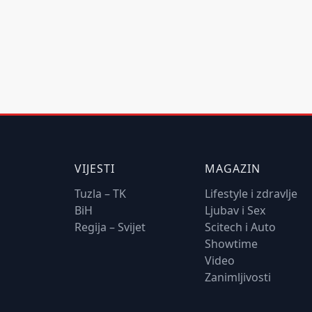
VIJESTI
MAGAZIN
Tuzla – TK
Lifestyle i zdravlje
BiH
Ljubav i Sex
Regija – Svijet
Scitech i Auto
Showtime
Video
Zanimljivosti