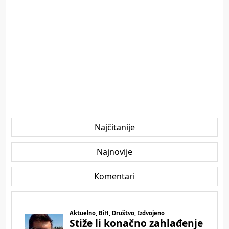
Najčitanije
Najnovije
Komentari