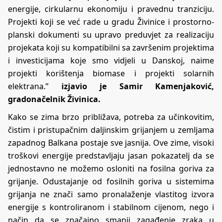
energije, cirkularnu ekonomiju i pravednu tranziciju.
Projekti koji se već rade u gradu Živinice i prostorno-
planski dokumenti su upravo preduvjet za realizaciju
projekata koji su kompatibilni sa završenim projektima
i investicijama koje smo vidjeli u Danskoj, naime
projekti korištenja biomase i projekti solarnih
elektrana.”
izjavio je Samir Kamenjaković,
gradonačelnik Živinica.
Kako se zima brzo približava, potreba za učinkovitim,
čistim i pristupačnim daljinskim grijanjem u zemljama
zapadnog Balkana postaje sve jasnija. Ove zime, visoki
troškovi energije predstavljaju jasan pokazatelj da se
jednostavno ne možemo osloniti na fosilna goriva za
grijanje. Odustajanje od fosilnih goriva u sistemima
grijanja ne znači samo pronalaženje vlastitog izvora
energije s kontroliranom i stabilnom cijenom, nego i
način da se značajno smanji zagađenje zraka u