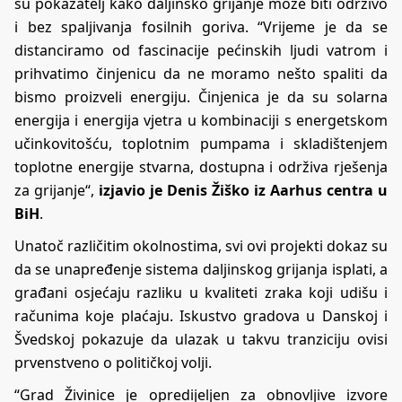
su pokazatelj kako daljinsko grijanje može biti održivo
i bez spaljivanja fosilnih goriva. “Vrijeme je da se
distanciramo od fascinacije pećinskih ljudi vatrom i
prihvatimo činjenicu da ne moramo nešto spaliti da
bismo proizveli energiju. Činjenica je da su solarna
energija i energija vjetra u kombinaciji s energetskom
učinkovitošću, toplotnim pumpama i skladištenjem
toplotne energije stvarna, dostupna i održiva rješenja
za grijanje“,
izjavio je Denis Žiško iz Aarhus centra u
BiH
.
Unatoč različitim okolnostima, svi ovi projekti dokaz su
da se unapređenje sistema daljinskog grijanja isplati, a
građani osjećaju razliku u kvaliteti zraka koji udišu i
računima koje plaćaju. Iskustvo gradova u Danskoj i
Švedskoj pokazuje da ulazak u takvu tranziciju ovisi
prvenstveno o političkoj volji.
“Grad Živinice je opredijeljen za obnovljive izvore