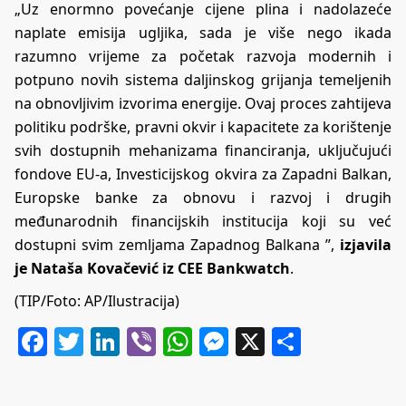
„Uz enormno povećanje cijene plina i nadolazeće
naplate emisija ugljika, sada je više nego ikada
razumno vrijeme za početak razvoja modernih i
potpuno novih sistema daljinskog grijanja temeljenih
na obnovljivim izvorima energije. Ovaj proces zahtijeva
politiku podrške, pravni okvir i kapacitete za korištenje
svih dostupnih mehanizama financiranja, uključujući
fondove EU-a, Investicijskog okvira za Zapadni Balkan,
Europske banke za obnovu i razvoj i drugih
međunarodnih financijskih institucija koji su već
dostupni svim zemljama Zapadnog Balkana ”,
izjavila
je Nataša Kovačević iz CEE Bankwatch
.
(TIP/Foto: AP/Ilustracija)
Facebook
Twitter
LinkedIn
Viber
WhatsApp
Messenger
X
Share