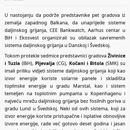
U nastojanju da podrže predstavnike pet gradova iz
zemalja zapadnog Balkana, da unaprijede sisteme
daljinskog grijanja, CEE Bankwatch, Aarhus centar u
BiH i Ekosvest organizirali su obilazak savremenih
sistema daljinskog grijanja u Danskoj i Švedskoj.
Tokom protekle sedmice predstavnici gradova
Živinice
i Tuzla
(BiH),
Pljevalja
(CG),
Kočani i Bitola
(SMK) su
imali priliku vidjeti sisteme daljinskog grijanja koji kao
izvor energije koriste solarne panele i skladišta
toplinske energije u gradu Marstal, kao i sistem
temeljen na toplotnim pumpama u Kopenhagenu i
najveću mrežu daljinskog grijanja bez fosilnih goriva u
gradu Lund u Švedskoj. Neki od ovih sistema, koji za
izvor energije koriste pristupačne i isplative obnovljive
izvore energije, rade već gotovo deset godina i jasan