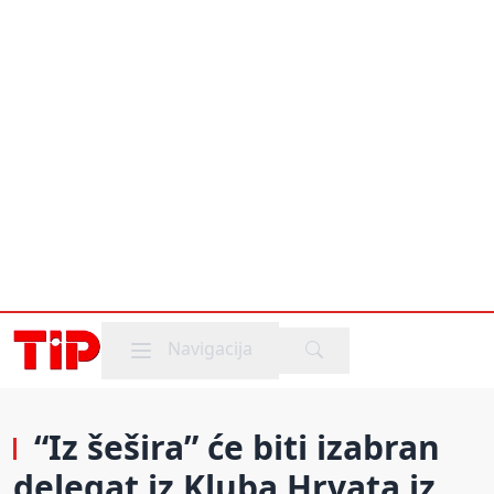
Mobile menu
Navigacija
“Iz šešira” će biti izabran
delegat iz Kluba Hrvata iz