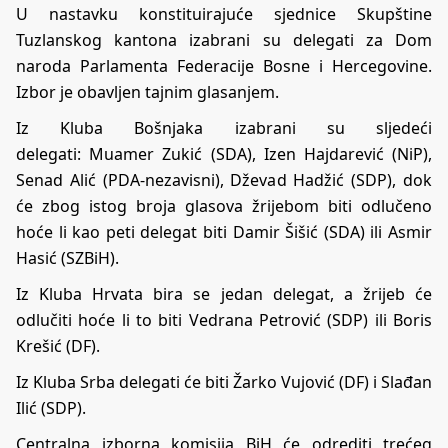
U nastavku konstituirajuće sjednice Skupštine
Tuzlanskog kantona izabrani su delegati za Dom
naroda Parlamenta Federacije Bosne i Hercegovine.
Izbor je obavljen tajnim glasanjem.
Iz Kluba Bošnjaka izabrani su sljedeći
delegati: Muamer Zukić (SDA), Izen Hajdarević (NiP),
Senad Alić (PDA-nezavisni), Dževad Hadžić (SDP), dok
će zbog istog broja glasova žrijebom biti odlučeno
hoće li kao peti delegat biti Damir Šišić (SDA) ili Asmir
Hasić (SZBiH).
Iz Kluba Hrvata bira se jedan delegat, a žrijeb će
odlučiti hoće li to biti Vedrana Petrović (SDP) ili Boris
Krešić (DF).
Iz Kluba Srba delegati će biti Žarko Vujović (DF) i Slađan
Ilić (SDP).
Centralna izborna komisija BiH će odrediti trećeg