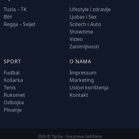
Tuzla – TK
Lifestyle i zdravlje
BiH
Ljubav i Sex
Regija – Svijet
Scitech i Auto
Showtime
Video
Zanimljivosti
SPORT
O NAMA
Fudbal
Impressum
Košarka
Marketing
Tenis
Uslovi korištenja
Rukomet
Kontakt
Odbojka
Plivanje
2026 © Tip.ba - Sva prava zadržana