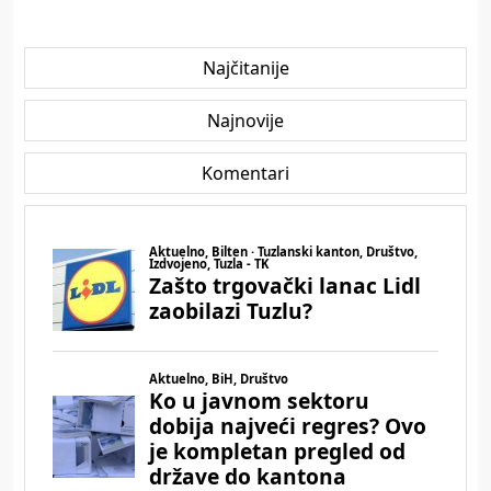
Najčitanije
Najnovije
Komentari