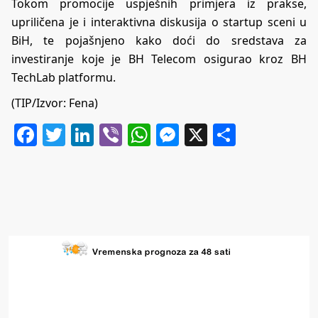
Tokom promocije uspješnih primjera iz prakse,
upriličena je i interaktivna diskusija o startup sceni u
BiH, te pojašnjeno kako doći do sredstava za
investiranje koje je BH Telecom osigurao kroz BH
TechLab platformu.
(TIP/Izvor: Fena)
Facebook
Twitter
LinkedIn
Viber
WhatsApp
Messenger
X
Share