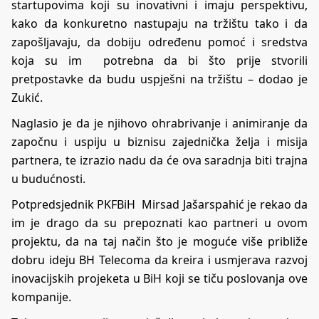
startupovima koji su inovativni i imaju perspektivu,
kako da konkuretno nastupaju na tržištu tako i da
zapošljavaju, da dobiju određenu pomoć i sredstva
koja su im potrebna da bi što prije stvorili
pretpostavke da budu uspješni na tržištu – dodao je
Zukić.
Naglasio je da je njihovo ohrabrivanje i animiranje da
započnu i uspiju u biznisu zajednička želja i misija
partnera, te izrazio nadu da će ova saradnja biti trajna
u budućnosti.
Potpredsjednik PKFBiH Mirsad Jašarspahić je rekao da
im je drago da su prepoznati kao partneri u ovom
projektu, da na taj način što je moguće više približe
dobru ideju BH Telecoma da kreira i usmjerava razvoj
inovacijskih projeketa u BiH koji se tiču poslovanja ove
kompanije.