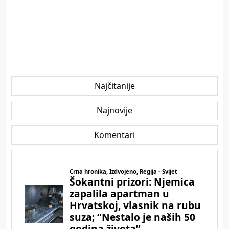
Najčitanije
Najnovije
Komentari