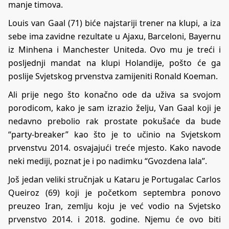
manje timova.
Louis van Gaal (71) biće najstariji trener na klupi, a iza
sebe ima zavidne rezultate u Ajaxu, Barceloni, Bayernu
iz Minhena i Manchester Uniteda. Ovo mu je treći i
posljednji mandat na klupi Holandije, pošto će ga
poslije Svjetskog prvenstva zamijeniti Ronald Koeman.
Ali prije nego što konačno ode da uživa sa svojom
porodicom, kako je sam izrazio želju, Van Gaal koji je
nedavno prebolio rak prostate pokušaće da bude
“party-breaker” kao što je to učinio na Svjetskom
prvenstvu 2014. osvajajući treće mjesto. Kako navode
neki mediji, poznat je i po nadimku “Gvozdena lala”.
Još jedan veliki stručnjak u Kataru je Portugalac Carlos
Queiroz (69) koji je početkom septembra ponovo
preuzeo Iran, zemlju koju je već vodio na Svjetsko
prvenstvo 2014. i 2018. godine. Njemu će ovo biti