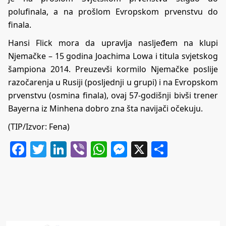
polufinala, a na prošlom Evropskom prvenstvu do
finala.
Hansi Flick mora da upravlja nasljeđem na klupi
Njemačke – 15 godina Joachima Lowa i titula svjetskog
šampiona 2014. Preuzevši kormilo Njemačke poslije
razočarenja u Rusiji (posljednji u grupi) i na Evropskom
prvenstvu (osmina finala), ovaj 57-godišnji bivši trener
Bayerna iz Minhena dobro zna šta navijači očekuju.
(TIP/Izvor: Fena)
Facebook
Twitter
LinkedIn
Viber
WhatsApp
Messenger
X
Share