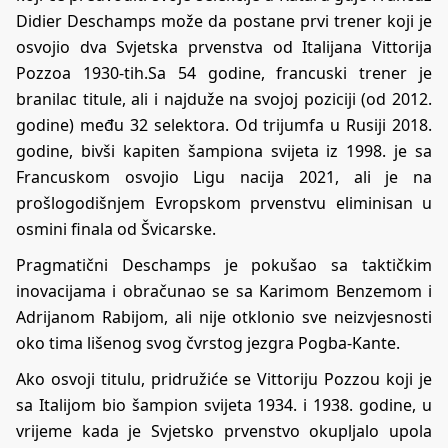
Didier Deschamps može da postane prvi trener koji je
osvojio dva Svjetska prvenstva od Italijana Vittorija
Pozzoa 1930-tih.Sa 54 godine, francuski trener je
branilac titule, ali i najduže na svojoj poziciji (od 2012.
godine) među 32 selektora. Od trijumfa u Rusiji 2018.
godine, bivši kapiten šampiona svijeta iz 1998. je sa
Francuskom osvojio Ligu nacija 2021, ali je na
prošlogodišnjem Evropskom prvenstvu eliminisan u
osmini finala od Švicarske.
Pragmatični Deschamps je pokušao sa taktičkim
inovacijama i obračunao se sa Karimom Benzemom i
Adrijanom Rabijom, ali nije otklonio sve neizvjesnosti
oko tima lišenog svog čvrstog jezgra Pogba-Kante.
Ako osvoji titulu, pridružiće se Vittoriju Pozzou koji je
sa Italijom bio šampion svijeta 1934. i 1938. godine, u
vrijeme kada je Svjetsko prvenstvo okupljalo upola