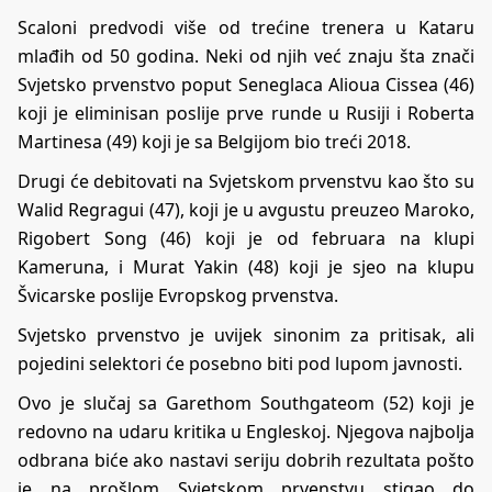
Scaloni predvodi više od trećine trenera u Kataru
mlađih od 50 godina. Neki od njih već znaju šta znači
Svjetsko prvenstvo poput Seneglaca Alioua Cissea (46)
koji je eliminisan poslije prve runde u Rusiji i Roberta
Martinesa (49) koji je sa Belgijom bio treći 2018.
Drugi će debitovati na Svjetskom prvenstvu kao što su
Walid Regragui (47), koji je u avgustu preuzeo Maroko,
Rigobert Song (46) koji je od februara na klupi
Kameruna, i Murat Yakin (48) koji je sjeo na klupu
Švicarske poslije Evropskog prvenstva.
Svjetsko prvenstvo je uvijek sinonim za pritisak, ali
pojedini selektori će posebno biti pod lupom javnosti.
Ovo je slučaj sa Garethom Southgateom (52) koji je
redovno na udaru kritika u Engleskoj. Njegova najbolja
odbrana biće ako nastavi seriju dobrih rezultata pošto
je na prošlom Svjetskom prvenstvu stigao do