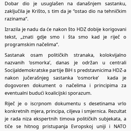
Dobar dio je usuglašen na današnjem sastanku,
zaključila je Krišto, s tim da je “ostao dio na tehničkim
razinama“.
Izrazila je nadu da će nakon što HDZ dobije korigovani
tekst, „znati gdje smo i šta smo kad je riječ o
programskim načelima“.
Sastanak osam političkih stranaka, kolokvijalno
nazvanih ‘osmorka’, danas je održan u centrali
Socijaldemokratske partije BiH s predstavnicima HDZ-a
nakon jučerašnjeg sastanka ‘osmorke’ kada je
dogovoren dokument o načelima i principima za
eventualni budući koalicijski sporazum.
Riječ je o iscrpnom dokumentu s desetinama vrlo
konkretnih mjera, principa, ciljeva i smjernica. Rezultat
je rada niza ekspertnih timova političkih subjekata, a
tiče se hitnog pristupanja Evropskoj uniji i NATO