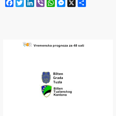
Facebook
Twitter
LinkedIn
Viber
WhatsApp
Messenger
X
Share