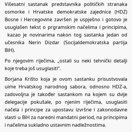
Višesatni sastanak predstavnika političkih stranaka
osmorke i Hrvatske demokratske zajednice (HDZ)
Bosne i Hercegovine završen je uspješno i gotovo je
usuglašen tekst o prgramskim načelima i principima,
kazao je novinarima nakon tog sastanka jedan od
učesnika Nerin Dizdar (Socijaldemokratska partija
BiH).
Po njegovim riječima, „ostali su neki tehnički detalji
koje treba još usuglasiti“.
Borjana Krišto koja je ovom sastanku prisustvovala
uime Hrvatskog narodnog sabora, odnosno HDZ-a,
zadovoljna je također sastankom na kojem su dvije
delegacije pokušale, po njenim riječima, usuglasiti
načela i principe za upostavu izvršne i zakonodavne
vlasti u BiH za naredni mandatni period, na principima
i načelima sukladno ustavnim nadležnostima.