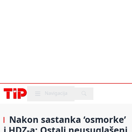
Mobile menu
Navigacija
Nakon sastanka ‘osmorke’
i HDZ-a: Ostali neusuglašeni