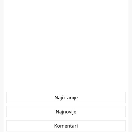
Najčitanije
Najnovije
Komentari