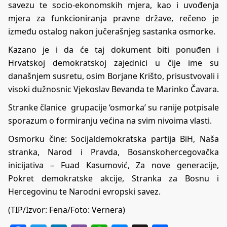
savezu te socio-ekonomskih mjera, kao i uvođenja
mjera za funkcioniranja pravne države, rečeno je
između ostalog nakon jučerašnjeg sastanka osmorke.
Kazano je i da će taj dokument biti ponuđen i
Hrvatskoj demokratskoj zajednici u čije ime su
današnjem susretu, osim Borjane Krišto, prisustvovali i
visoki dužnosnic Vjekoslav Bevanda te Marinko Čavara.
Stranke članice grupacije ‘osmorka’ su ranije potpisale
sporazum o formiranju većina na svim nivoima vlasti.
Osmorku čine: Socijaldemokratska partija BiH, Naša
stranka, Narod i Pravda, Bosanskohercegovačka
inicijativa – Fuad Kasumović, Za nove generacije,
Pokret demokratske akcije, Stranka za Bosnu i
Hercegovinu te Narodni evropski savez.
(TIP/Izvor: Fena/Foto: Vernera)