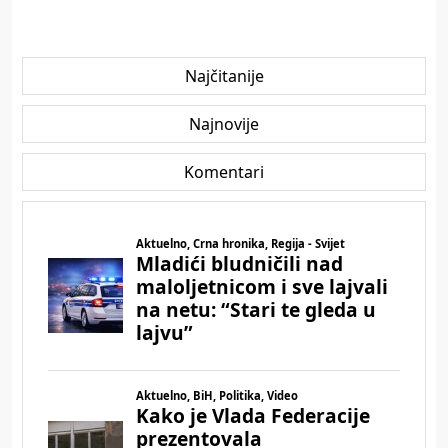
Najčitanije
Najnovije
Komentari