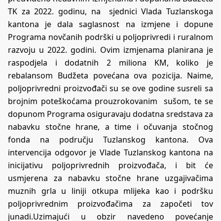
TK za 2022. godinu, na sjednici Vlada Tuzlanskoga
kantona je dala saglasnost na izmjene i dopune
Programa novčanih podrški u poljoprivredi i ruralnom
razvoju u 2022. godini. Ovim izmjenama planirana je
raspodjela i dodatnih 2 miliona KM, koliko je
rebalansom Budžeta povećana ova pozicija. Naime,
poljoprivredni proizvođači su se ove godine susreli sa
brojnim poteškoćama prouzrokovanim sušom, te se
dopunom Programa osiguravaju dodatna sredstava za
nabavku stočne hrane, a time i očuvanja stočnog
fonda na području Tuzlanskog kantona. Ova
intervencija odgovor je Vlade Tuzlanskog kantona na
inicijativu poljoprivrednih proizvođača, i bit će
usmjerena za nabavku stočne hrane uzgajivačima
muznih grla u liniji otkupa mlijeka kao i podršku
poljoprivrednim proizvođačima za započeti tov
junadi.Uzimajući u obzir navedeno povećanje