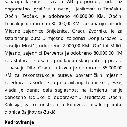
sanaciju kosine i izradu AB potpornog zida uz
nogometno igralište u naselju Jasikovac u Teočaku,
Općini Teočak, je odobreno 40.000,00 KM. Općini
Teočak je odobreno i 30.000,00 KM za sanaciju zgrade
Mjesne zajednice Sniježnica. Gradu Zvorniku je za
ssfaltiranje puta u mjesnoj zajednici Donji Grbavci u
naselju Musići, odobreno 7.000,00 KM. Opštini Milići,
Mjesnoj zajednici Derventa je odobreno 80.000,00 KM
za asfaltiranje lokalnog makadamskog putnog pravca
u naselju Đile. Gradu Lukavcu je odobreno 35.000,00
KM za rekonstrukcije puteva povratničkih mjesnih
zajednica. Također, zbog ispravljanja tehničke greške,
Vlada je danas dala saglasnost na izmjenu ranije
donesene Odluke o odobravanju sredstava Općini
Kalesija, za rekonstrukciju kolovoza lokalnog puta,
dionica Baljkovica-Zukići.
Kadroviranje