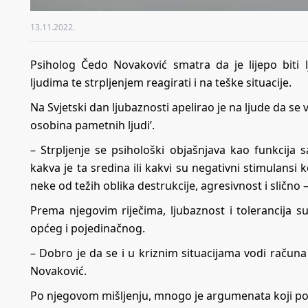
13.11.2022.
Psiholog Čedo Novaković smatra da je lijepo bi
ljudima te strpljenjem reagirati i na teške situacije.
Na Svjetski dan ljubaznosti apelirao je na ljude da se 
osobina pametnih ljudi’.
– Strpljenje se psihološki objašnjava kao funkcija 
kakva je ta sredina ili kakvi su negativni stimulansi
neke od težih oblika destrukcije, agresivnost i slično 
Prema njegovim riječima, ljubaznost i tolerancija su
općeg i pojedinačnog.
– Dobro je da se i u kriznim situacijama vodi računa 
Novaković.
Po njegovom mišljenju, mnogo je argumenata koji poka