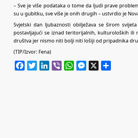
– Sve je više podataka o tome da ljudi prave probleme i
su u gubitku, sve više je onih drugih – ustvrdio je N
Svjetski dan ljubaznosti obilježava se širom svije
postavljajući se iznad teritorijalnih, kulturoloških i
društva jer nismo niti bolji niti lošiji od pripadnika drug
(TIP/Izvor: Fena)
Facebook
Twitter
LinkedIn
Viber
WhatsApp
Messenger
X
Share