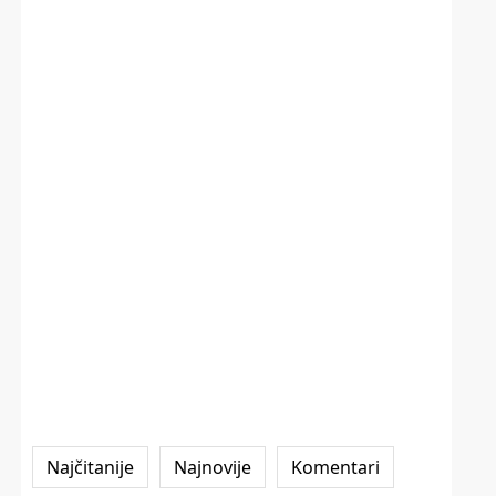
Najčitanije
Najnovije
Komentari