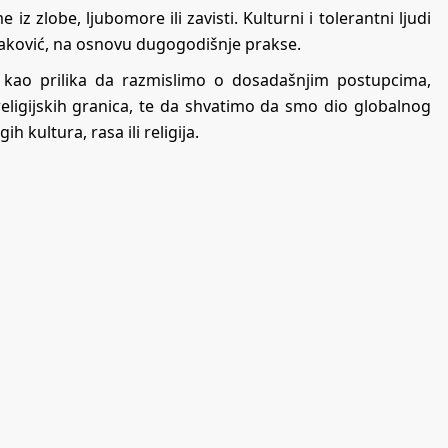
z zlobe, ljubomore ili zavisti. Kulturni i tolerantni ljudi
ovaković, na osnovu dugogodišnje prakse.
ta kao prilika da razmislimo o dosadašnjim postupcima,
li religijskih granica, te da shvatimo da smo dio globalnog
ih kultura, rasa ili religija.