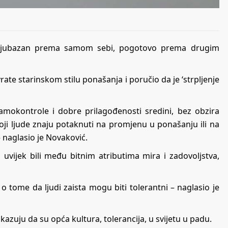
ti ljubazan prema samom sebi, pogotovo prema drugim
vrate starinskom stilu ponašanja i poručio da je ‘strpljenje
samokontrole i dobre prilagođenosti sredini, bez obzira
 koji ljude znaju potaknuti na promjenu u ponašanju ili na
– naglasio je Novaković.
 uvijek bili među bitnim atributima mira i zadovoljstva,
o tome da ljudi zaista mogu biti tolerantni – naglasio je
zuju da su opća kultura, tolerancija, u svijetu u padu.