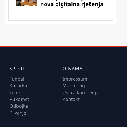
SPORT
O NAMA
Fudbal
Impressum
Košarka
Marketing
Tenis
Uslovi korištenja
Rukomet
Kontakt
Odbojka
Plivanje