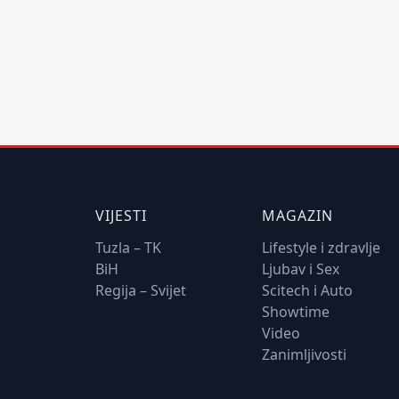
VIJESTI
MAGAZIN
Tuzla – TK
Lifestyle i zdravlje
BiH
Ljubav i Sex
Regija – Svijet
Scitech i Auto
Showtime
Video
Zanimljivosti