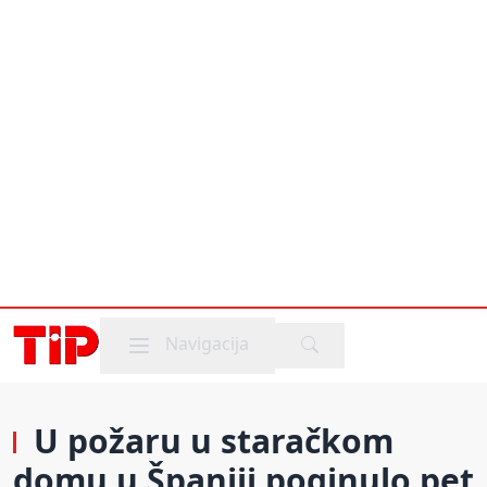
Mobile menu
Navigacija
U požaru u staračkom
domu u Španiji poginulo pet