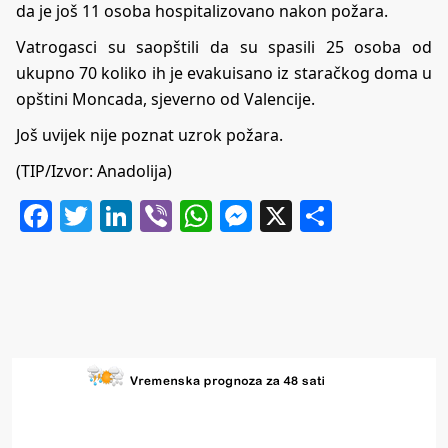
da je još 11 osoba hospitalizovano nakon požara.
Vatrogasci su saopštili da su spasili 25 osoba od
ukupno 70 koliko ih je evakuisano iz staračkog doma u
opštini Moncada, sjeverno od Valencije.
Još uvijek nije poznat uzrok požara.
(TIP/Izvor: Anadolija)
Facebook
Twitter
LinkedIn
Viber
WhatsApp
Messenger
X
Share