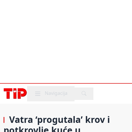
Mobile menu
Navigacija
Vatra ‘progutala’ krov i
potkrovlje kuće u