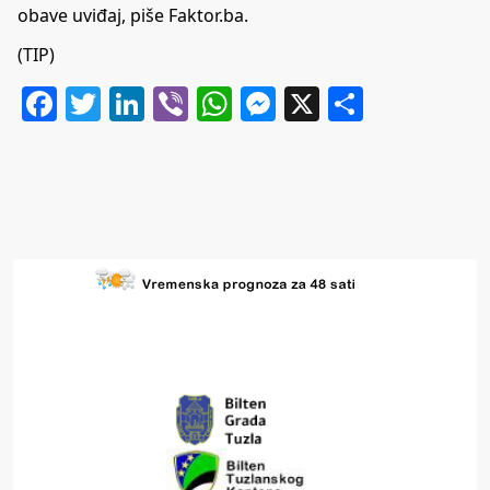
obave uviđaj, piše
Faktor.ba
.
(TIP)
Facebook
Twitter
LinkedIn
Viber
WhatsApp
Messenger
X
Share